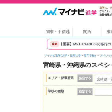
進学の、そ
なりたい「
進路情報ポ
関東・甲信越
関西
東
【重要】My CareerIDへの移行
重要
マイナビ進学(大学・短期大学・専門学校)
スペシャ
宮崎県・沖縄県のスペシ
エリア・都道府県
指定する
宮崎県・
学校の種類
指定する