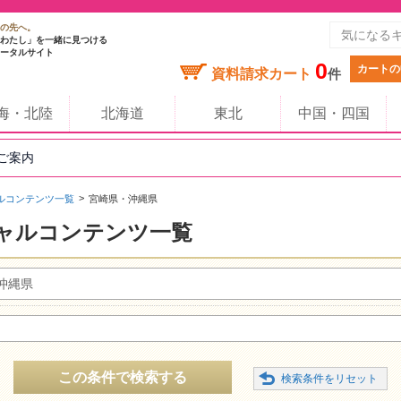
の先へ。
わたし」を一緒に見つける
ータルサイト
0
カートの
資料請求カート
件
海・北陸
北海道
東北
中国・四国
のご案内
ルコンテンツ一覧
宮崎県・沖縄県
ャルコンテンツ一覧
沖縄県
この条件で検索する