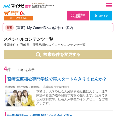
0
資料請求
カート
件
会員登録
ログイン
（無料）
カートの中を見る
【重要】My CareerIDへの移行のご案内
重要
スペシャルコンテンツ一覧
検索条件：
宮崎県、鹿児島県のスペシャルコンテンツ一覧
検索条件を変更する
4
件
1-4件を表示
宮崎医療福祉専門学校で再スタートをきりませんか？
専修学校（専門学校）|宮崎県
宮崎医療福祉専門学校
本校は、大学や社会人経験を経た後に入学し、理学
療法や看護の道を目指す方を応援します。活用でき
る支援制度や、社会人入学生のインタビューをご紹
介します。
理学療法士・看護師になりたい方へ。