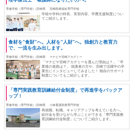
専修学校（専門学校）|宮崎県
宮崎医療福祉専門学校
学校や学科の特長、実習内容、学費支援制度につい
てご紹介します。
食材を”食財”へ。人材を”人財”へ。独創力と教育力
で、一流を生み出します。
専修学校（専門学校）|宮崎県
マナビヤ宮崎アカデミー
「マナビヤ宮崎アカデミーを選んだ理由は？」「卒
業後の進路は？」 保護者の方や、宮崎で活躍中の卒
業生にインタビューしてみました！ 独自のサポート
制度についてもご紹介します。
「専門実践教育訓練給付金制度」で再進学をバックア
ップ！
専修学校（専門学校）|宮崎県
小林看護医療専門学校
再就職、転職、キャリアアップを考えている方へ。
給付金を受けながら学ぶことができる「専門実践教
育訓練給付金制度」についてご紹介します。