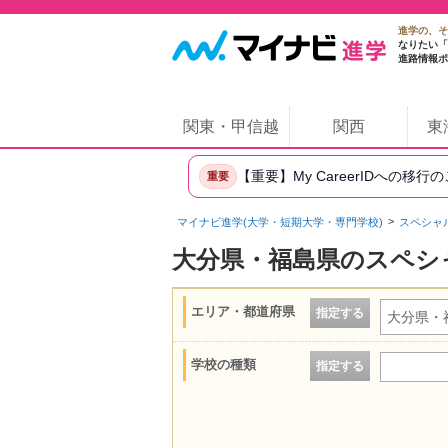
進学の、そ
なりたい「
進路情報ポ
関東・甲信越
関西
東
【重要】My CareerIDへの移行
重要
マイナビ進学(大学・短期大学・専門学校)
スペシャ
大分県・福島県のスペシ
エリア・都道府県
指定する
大分県・
学校の種類
指定する