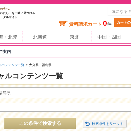
の先へ。
わたし」を一緒に見つける
ータルサイト
0
カートの
資料請求カート
件
海・北陸
北海道
東北
中国・四国
のご案内
ルコンテンツ一覧
大分県・福島県
ャルコンテンツ一覧
福島県
この条件で検索する