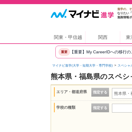
進学の、そ
なりたい「
進路情報ポ
関東・甲信越
関西
東
【重要】My CareerIDへの移行
重要
マイナビ進学(大学・短期大学・専門学校)
スペシャ
熊本県・福島県のスペシ
エリア・都道府県
指定する
熊本県・
学校の種類
指定する