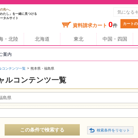
の先へ。
わたし」を一緒に見つける
ータルサイト
0
カートの
資料請求カート
件
海・北陸
北海道
東北
中国・四国
のご案内
ルコンテンツ一覧
熊本県・福島県
ャルコンテンツ一覧
福島県
この条件で検索する