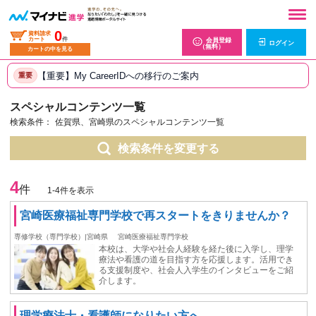
0
資料請求
カート
件
会員登録
ログイン
（無料）
カートの中を見る
【重要】My CareerIDへの移行のご案内
重要
スペシャルコンテンツ一覧
検索条件：
佐賀県、宮崎県のスペシャルコンテンツ一覧
検索条件を変更する
4
件
1-4件を表示
宮崎医療福祉専門学校で再スタートをきりませんか？
専修学校（専門学校）|宮崎県
宮崎医療福祉専門学校
本校は、大学や社会人経験を経た後に入学し、理学
療法や看護の道を目指す方を応援します。活用でき
る支援制度や、社会人入学生のインタビューをご紹
介します。
理学療法士・看護師になりたい方へ。