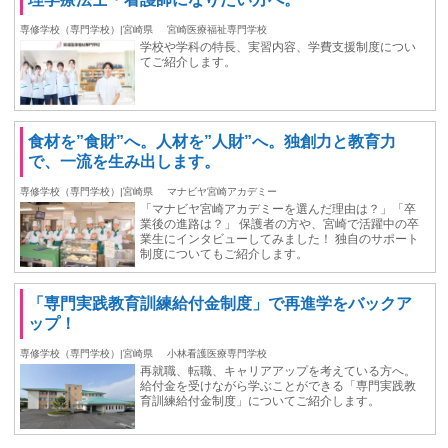
専修学校（専門学校）|宮崎県
宮崎医療福祉専門学校
学校や学科の特長、実習内容、学費支援制度につい
てご紹介します。
食材を”食財”へ。人材を”人財”へ。独創力と教育力
で、一流を生み出します。
専修学校（専門学校）|宮崎県
マナビヤ宮崎アカデミー
「マナビヤ宮崎アカデミーを選んだ理由は？」「卒
業後の進路は？」 保護者の方や、宮崎で活躍中の卒
業生にインタビューしてみました！ 独自のサポート
制度についてもご紹介します。
「専門実践教育訓練給付金制度」で再進学をバックア
ップ！
専修学校（専門学校）|宮崎県
小林看護医療専門学校
再就職、転職、キャリアアップを考えている方へ。
給付金を受けながら学ぶことができる「専門実践教
育訓練給付金制度」についてご紹介します。