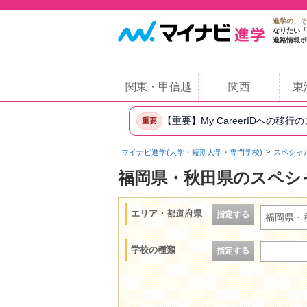
進学の、そ
なりたい「
進路情報ポ
関東・甲信越
関西
東
【重要】My CareerIDへの移行
重要
マイナビ進学(大学・短期大学・専門学校)
スペシャ
福岡県・秋田県のスペシ
エリア・都道府県
指定する
福岡県・
学校の種類
指定する