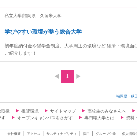
私立大学|福岡県
久留米大学
学びやすい環境が整う総合⼤学
初年度納付⾦や奨学⾦制度、大学周辺の環境など 経済・環境⾯
ご紹介します！
1
福岡県・秋
の取扱
推奨環境
サイトマップ
高校生のみなさんへ
がす
オープンキャンパスをさがす
専門職大学とは
資料
会社概要
アクセス
サスティナビリティ
採用
グループ企業
個人情報