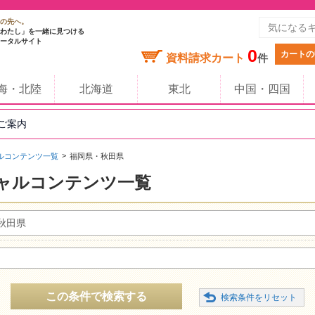
の先へ。
わたし」を一緒に見つける
ータルサイト
0
カートの
資料請求カート
件
海・北陸
北海道
東北
中国・四国
のご案内
ルコンテンツ一覧
福岡県・秋田県
ャルコンテンツ一覧
秋田県
この条件で検索する