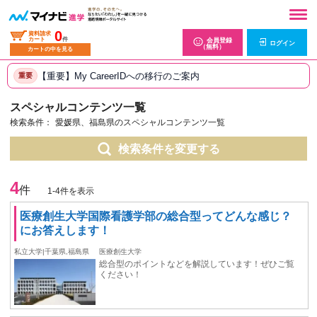
0
資料請求
カート
件
会員登録
ログイン
（無料）
カートの中を見る
【重要】My CareerIDへの移行のご案内
重要
スペシャルコンテンツ一覧
検索条件：
愛媛県、福島県のスペシャルコンテンツ一覧
検索条件を変更する
4
件
1-4件を表示
医療創生大学国際看護学部の総合型ってどんな感じ？
にお答えします！
私立大学|千葉県,福島県
医療創生大学
総合型のポイントなどを解説しています！ぜひご覧
ください！