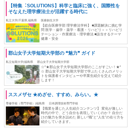
【特集︓SOLUTIONS】科学と臨床に強く、国際性を
そなえた理学療法士が活躍する時代に
私立大学|千葉県,福島県
医療創生大学
【総合医療学部 理学療法学科】 ■課題解決に挑む学
問 医学・歯学・薬学・看護・リハビリ＞＞リハビリ
テーション・作業療法・理学療法 ■該当するテーマ
健康・安全
郡山女子大学短期大学部の ❝魅力❞ ガイド
私立短期大学|福島県
郡山女子大学短期大学部
☆*★郡山女子大学短期大学部のここがすごい！★*
☆ 郡山女子大学短期大学部で学ぶたくさんのメリッ
トを保護者インタビューや卒業生紹介を交えて紹介
します！
ススメザセ ★めざせ、すすめ、みらい。★
専修学校（専門学校）|福島県
日本調理技術専門学校
【職業を通じた人生紹介コンテンツ】 変化が激しい
時代の中で、どう自分を表現していくのか？ 自分だ
けの魅力を突き詰めた 新しい“職”と“人生”の在り方を
紹介していきます。