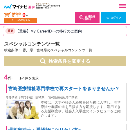
0
資料請求
カート
件
会員登録
ログイン
（無料）
カートの中を見る
【重要】My CareerIDへの移行のご案内
重要
スペシャルコンテンツ一覧
検索条件：
香川県、宮崎県のスペシャルコンテンツ一覧
検索条件を変更する
4
件
1-4件を表示
宮崎医療福祉専門学校で再スタートをきりませんか？
専修学校（専門学校）|宮崎県
宮崎医療福祉専門学校
本校は、大学や社会人経験を経た後に入学し、理学
療法や看護の道を目指す方を応援します。活用でき
る支援制度や、社会人入学生のインタビューをご紹
介します。
理学療法士・看護師になりたい方へ。