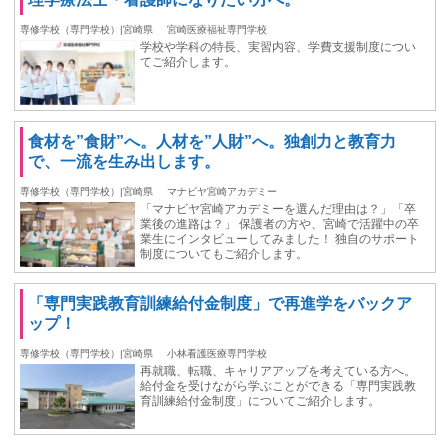
専修学校（専門学校）|宮崎県
宮崎医療福祉専門学校
学校や学科の特長、実習内容、学費支援制度につい
てご紹介します。
食材を”食財”へ。人材を”人財”へ。独創力と教育力
で、一流を生み出します。
専修学校（専門学校）|宮崎県
マナビヤ宮崎アカデミー
「マナビヤ宮崎アカデミーを選んだ理由は？」「卒
業後の進路は？」 保護者の方や、宮崎で活躍中の卒
業生にインタビューしてみました！ 独自のサポート
制度についてもご紹介します。
「専門実践教育訓練給付金制度」で再進学をバックア
ップ！
専修学校（専門学校）|宮崎県
小林看護医療専門学校
再就職、転職、キャリアアップを考えている方へ。
給付金を受けながら学ぶことができる「専門実践教
育訓練給付金制度」についてご紹介します。