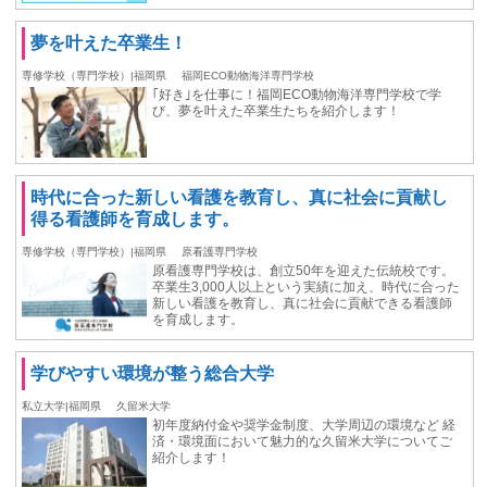
夢を叶えた卒業生！
専修学校（専門学校）|福岡県
福岡ECO動物海洋専門学校
｢好き｣を仕事に！福岡ECO動物海洋専門学校で学
び、夢を叶えた卒業生たちを紹介します！
時代に合った新しい看護を教育し、真に社会に貢献し
得る看護師を育成します。
専修学校（専門学校）|福岡県
原看護専門学校
原看護専門学校は、創立50年を迎えた伝統校です。
卒業生3,000人以上という実績に加え、時代に合った
新しい看護を教育し、真に社会に貢献できる看護師
を育成します。
学びやすい環境が整う総合⼤学
私立大学|福岡県
久留米大学
初年度納付⾦や奨学⾦制度、大学周辺の環境など 経
済・環境⾯において魅力的な久留米大学についてご
紹介します！