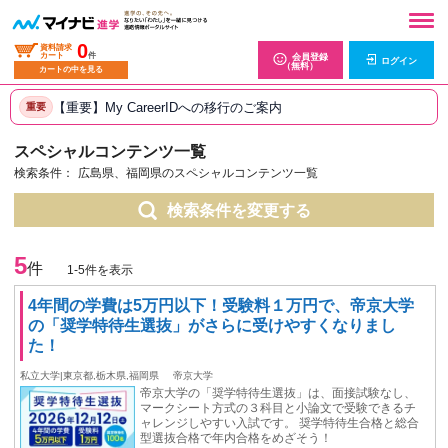
0
資料請求
カート
件
会員登録
ログイン
（無料）
カートの中を見る
【重要】My CareerIDへの移行のご案内
重要
スペシャルコンテンツ一覧
検索条件：
広島県、福岡県のスペシャルコンテンツ一覧
検索条件を変更する
5
件
1-5件を表示
4年間の学費は5万円以下！受験料１万円で、帝京大学
の「奨学特待生選抜」がさらに受けやすくなりまし
た！
私立大学|東京都,栃木県,福岡県
帝京大学
帝京大学の「奨学特待生選抜」は、面接試験なし、
マークシート方式の３科目と小論文で受験できるチ
ャレンジしやすい入試です。 奨学特待生合格と総合
型選抜合格で年内合格をめざそう！