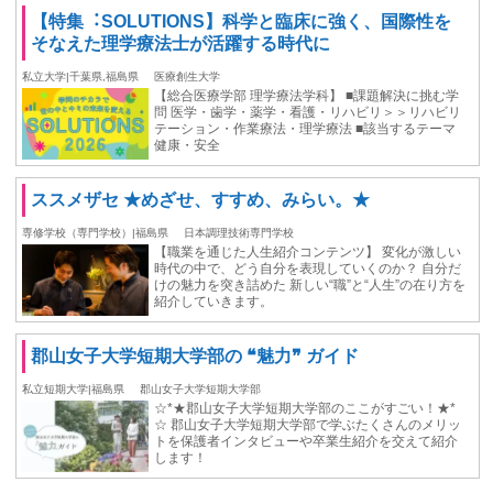
【特集︓SOLUTIONS】科学と臨床に強く、国際性を
そなえた理学療法士が活躍する時代に
私立大学|千葉県,福島県
医療創生大学
【総合医療学部 理学療法学科】 ■課題解決に挑む学
問 医学・歯学・薬学・看護・リハビリ＞＞リハビリ
テーション・作業療法・理学療法 ■該当するテーマ
健康・安全
ススメザセ ★めざせ、すすめ、みらい。★
専修学校（専門学校）|福島県
日本調理技術専門学校
【職業を通じた人生紹介コンテンツ】 変化が激しい
時代の中で、どう自分を表現していくのか？ 自分だ
けの魅力を突き詰めた 新しい“職”と“人生”の在り方を
紹介していきます。
郡山女子大学短期大学部の ❝魅力❞ ガイド
私立短期大学|福島県
郡山女子大学短期大学部
☆*★郡山女子大学短期大学部のここがすごい！★*
☆ 郡山女子大学短期大学部で学ぶたくさんのメリッ
トを保護者インタビューや卒業生紹介を交えて紹介
します！