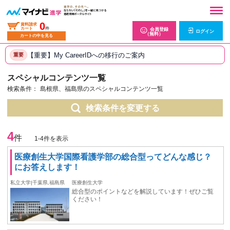
0
資料請求
カート
件
会員登録
ログイン
（無料）
カートの中を見る
【重要】My CareerIDへの移行のご案内
重要
スペシャルコンテンツ一覧
検索条件：
島根県、福島県のスペシャルコンテンツ一覧
検索条件を変更する
4
件
1-4件を表示
医療創生大学国際看護学部の総合型ってどんな感じ？
にお答えします！
私立大学|千葉県,福島県
医療創生大学
総合型のポイントなどを解説しています！ぜひご覧
ください！