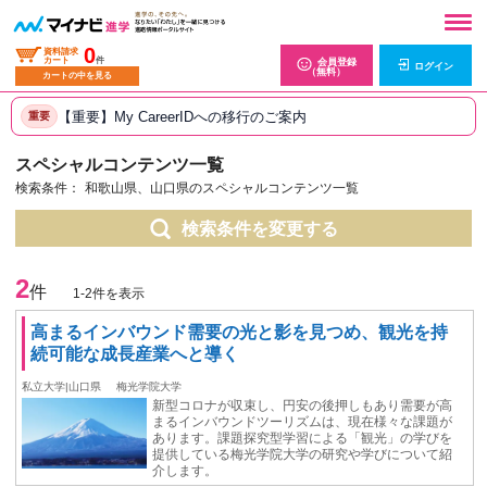
0
資料請求
カート
件
会員登録
ログイン
（無料）
カートの中を見る
【重要】My CareerIDへの移行のご案内
重要
スペシャルコンテンツ一覧
検索条件：
和歌山県、山口県のスペシャルコンテンツ一覧
検索条件を変更する
2
件
1-2件を表示
高まるインバウンド需要の光と影を見つめ、観光を持
続可能な成長産業へと導く
私立大学|山口県
梅光学院大学
新型コロナが収束し、円安の後押しもあり需要が高
まるインバウンドツーリズムは、現在様々な課題が
あります。課題探究型学習による「観光」の学びを
提供している梅光学院大学の研究や学びについて紹
介します。