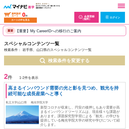
0
資料請求
カート
件
会員登録
ログイン
（無料）
カートの中を見る
【重要】My CareerIDへの移行のご案内
重要
スペシャルコンテンツ一覧
検索条件：
岩手県、山口県のスペシャルコンテンツ一覧
検索条件を変更する
2
件
1-2件を表示
高まるインバウンド需要の光と影を見つめ、観光を持
続可能な成長産業へと導く
私立大学|山口県
梅光学院大学
新型コロナが収束し、円安の後押しもあり需要が高
まるインバウンドツーリズムは、現在様々な課題が
あります。課題探究型学習による「観光」の学びを
提供している梅光学院大学の研究や学びについて紹
介します。