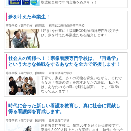
型選抜合格で年内合格をめざそう！
夢を叶えた卒業生！
専修学校（専門学校）|福岡県
福岡ECO動物海洋専門学校
｢好き｣を仕事に！福岡ECO動物海洋専門学校で学
び、夢を叶えた卒業生たちを紹介します！
社会人の皆様へ！！宗像看護専門学校は、『再進学』
という大きな挑戦をするあなたを全力で応援します！
専修学校（専門学校）|福岡県
宗像看護専門学校
子育て、家庭、多くの荷物を背負いながら、それで
もなお「看護の道」を志すあなたの決意。 私たち
は、あなたのその尊い挑戦を誠実に、そして親身に
なって支えます！
時代に合った新しい看護を教育し、真に社会に貢献し
得る看護師を育成します。
専修学校（専門学校）|福岡県
原看護専門学校
原看護専門学校は、創立50年を迎えた伝統校です。
卒業生3,000人以上という実績に加え、時代に合った