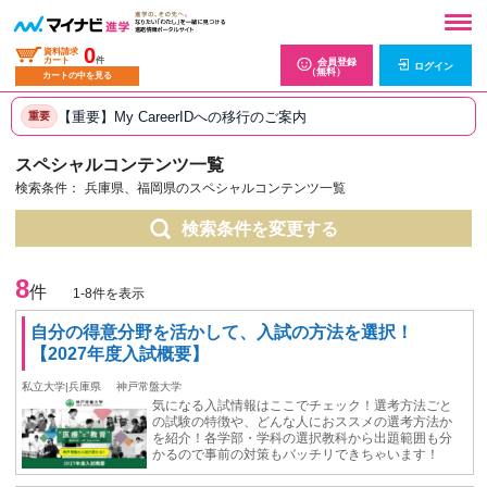
0
資料請求
カート
件
会員登録
ログイン
（無料）
カートの中を見る
【重要】My CareerIDへの移行のご案内
重要
スペシャルコンテンツ一覧
検索条件：
兵庫県、福岡県のスペシャルコンテンツ一覧
検索条件を変更する
8
件
1-8件を表示
自分の得意分野を活かして、入試の方法を選択！
【2027年度入試概要】
私立大学|兵庫県
神戸常盤大学
気になる入試情報はここでチェック！選考方法ごと
の試験の特徴や、どんな人におススメの選考方法か
を紹介！各学部・学科の選択教科から出題範囲も分
かるので事前の対策もバッチリできちゃいます！