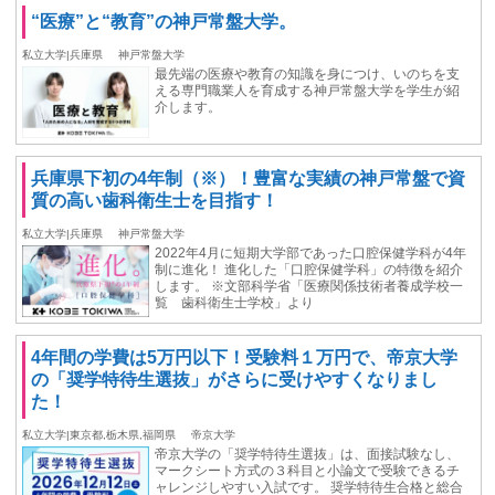
“医療”と“教育”の神戸常盤大学。
私立大学|兵庫県
神戸常盤大学
最先端の医療や教育の知識を身につけ、いのちを支
える専門職業人を育成する神戸常盤大学を学生が紹
介します。
兵庫県下初の4年制（※）！豊富な実績の神戸常盤で資
質の高い歯科衛生士を目指す！
私立大学|兵庫県
神戸常盤大学
2022年4月に短期大学部であった口腔保健学科が4年
制に進化！ 進化した「口腔保健学科」の特徴を紹介
します。 ※文部科学省「医療関係技術者養成学校一
覧 歯科衛生士学校」より
4年間の学費は5万円以下！受験料１万円で、帝京大学
の「奨学特待生選抜」がさらに受けやすくなりまし
た！
私立大学|東京都,栃木県,福岡県
帝京大学
帝京大学の「奨学特待生選抜」は、面接試験なし、
マークシート方式の３科目と小論文で受験できるチ
ャレンジしやすい入試です。 奨学特待生合格と総合