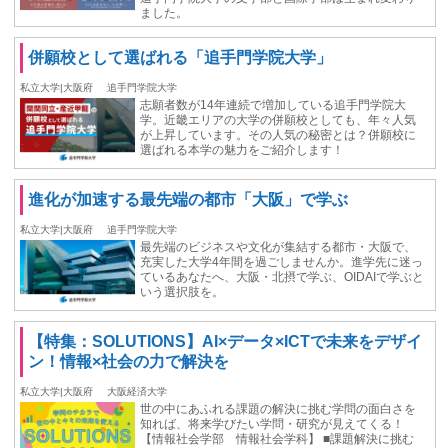
ました。
併願校として選ばれる「追手門学院大学」
私立大学|大阪府
追手門学院大学
志願者数が14年連続で増加している追手門学院大
学。近畿エリアの大学の併願校としても、年々人気
が上昇しています。その人気の秘密とは？併願校に
選ばれる本学の魅力をご紹介します！
進化が加速する最先端の都市「大阪」で学ぶ
私立大学|大阪府
追手門学院大学
最先端のビジネスや文化が集結する都市・大阪で、
充実した大学4年間を過ごしませんか。進学先に迷っ
ているあなたへ、大阪・北摂で学ぶ、OIDAIで学ぶと
いう選択肢を。
【特集：SOLUTIONS】AI×データ×ICTで未来をデザイ
ン！情報×社会の力で解決を
私立大学|大阪府
大阪経済大学
世の中にあふれる課題の解決に挑む学問の面白さを
知れば、将来学びたい学問・研究が見えてくる！
【情報社会学部 情報社会学科】 ■課題解決に挑む