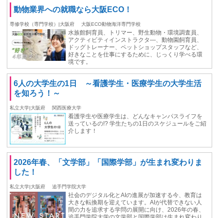
動物業界への就職なら大阪ECO！
専修学校（専門学校）|大阪府
大阪ECO動物海洋専門学校
水族館飼育員、トリマー、野生動物・環境調査員、
アクティビティインストラクタ―、動物園飼育員、
ドッグトレーナー、ペットショップスタッフなど、
好きなことを仕事にするために、じっくり学べる環
境です。
6人の大学生の1日 ～看護学生・医療学生の大学生活
を知ろう！～
私立大学|大阪府
関西医療大学
看護学生や医療学生は、どんなキャンパスライフを
送っているの!? 学生たちの1日のスケジュールをご紹
介します！
2026年春、「文学部」「国際学部」が生まれ変わりま
した！
私立大学|大阪府
追手門学院大学
社会のデジタル化とAIの進展が加速する今、教育は
大きな転換期を迎えています。AIが代替できない人
間の力を追求する学問の展開に向け、2026年の春、
追手門学院大学の文学部と国際学部は生まれ変わり