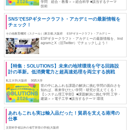
学問 総合・教養＞＞総合科学 ■該当するテーマ
技術
SNSでESPギタークラフト・アカデミーの最新情報を
チェック！
その他教育機関（スクール）|東京都,大阪府
ESPギタークラフト・アカデミー
ESPギタークラフト・アカデミーの最新情報を、Inst
agramとX（旧Twitter）でチェックしよう！
【特集：SOLUTIONS】未来の地球環境を守る回路設
計の革新。低消費電力と超高速処理を両立する挑戦
私立大学|大阪府
関西大学
世の中にあふれる課題の解決に挑む学問の面白さを
知れば、将来学びたい学問・研究が見えてくる！
【システム理工学部】 ■課題解決に挑む学問 工学・
建築＞＞電子工学 ■該当するテーマ 環境
あれもこれも実は輸入品だった！貿易を支える港湾の
仕事
文部科学省以外の省庁所管の学校|大阪府