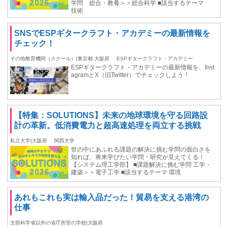
学問 総合・教養＞＞総合科学 ■該当するテーマ
技術
SNSでESPギタークラフト・アカデミーの最新情報を
チェック！
その他教育機関（スクール）|東京都,大阪府
ESPギタークラフト・アカデミー
ESPギタークラフト・アカデミーの最新情報を、Inst
agramとX（旧Twitter）でチェックしよう！
【特集：SOLUTIONS】未来の地球環境を守る回路設
計の革新。低消費電力と超高速処理を両立する挑戦
私立大学|大阪府
関西大学
世の中にあふれる課題の解決に挑む学問の面白さを
知れば、将来学びたい学問・研究が見えてくる！
【システム理工学部】 ■課題解決に挑む学問 工学・
建築＞＞電子工学 ■該当するテーマ 環境
あれもこれも実は輸入品だった！貿易を支える港湾の
仕事
文部科学省以外の省庁所管の学校|大阪府