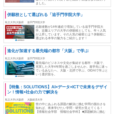
ました。
併願校として選ばれる「追手門学院大学」
私立大学|大阪府
追手門学院大学
志願者数が14年連続で増加している追手門学院大
学。近畿エリアの大学の併願校としても、年々人気
が上昇しています。その人気の秘密とは？併願校に
選ばれる本学の魅力をご紹介します！
進化が加速する最先端の都市「大阪」で学ぶ
私立大学|大阪府
追手門学院大学
最先端のビジネスや文化が集結する都市・大阪で、
充実した大学4年間を過ごしませんか。進学先に迷っ
ているあなたへ、大阪・北摂で学ぶ、OIDAIで学ぶと
いう選択肢を。
【特集：SOLUTIONS】AI×データ×ICTで未来をデザイ
ン！情報×社会の力で解決を
私立大学|大阪府
大阪経済大学
世の中にあふれる課題の解決に挑む学問の面白さを
知れば、将来学びたい学問・研究が見えてくる！
【情報社会学部 情報社会学科】 ■課題解決に挑む