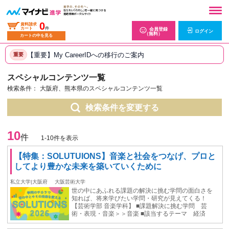
0
資料請求
カート
件
会員登録
ログイン
（無料）
カートの中を見る
【重要】My CareerIDへの移行のご案内
重要
スペシャルコンテンツ一覧
検索条件：
大阪府、熊本県のスペシャルコンテンツ一覧
検索条件を変更する
10
件
1-10件を表示
【特集：SOLUTUIONS】音楽と社会をつなげ、プロと
してより豊かな未来を築いていくために
私立大学|大阪府
大阪芸術大学
世の中にあふれる課題の解決に挑む学問の面白さを
知れば、将来学びたい学問・研究が見えてくる！
【芸術学部 音楽学科】 ■課題解決に挑む学問 芸
術・表現・音楽＞＞音楽 ■該当するテーマ 経済