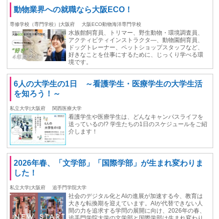
動物業界への就職なら大阪ECO！
専修学校（専門学校）|大阪府
大阪ECO動物海洋専門学校
水族館飼育員、トリマー、野生動物・環境調査員、
アクティビティインストラクタ―、動物園飼育員、
ドッグトレーナー、ペットショップスタッフなど、
好きなことを仕事にするために、じっくり学べる環
境です。
6人の大学生の1日 ～看護学生・医療学生の大学生活
を知ろう！～
私立大学|大阪府
関西医療大学
看護学生や医療学生は、どんなキャンパスライフを
送っているの!? 学生たちの1日のスケジュールをご紹
介します！
2026年春、「文学部」「国際学部」が生まれ変わりま
した！
私立大学|大阪府
追手門学院大学
社会のデジタル化とAIの進展が加速する今、教育は
大きな転換期を迎えています。AIが代替できない人
間の力を追求する学問の展開に向け、2026年の春、
追手門学院大学の文学部と国際学部は生まれ変わり