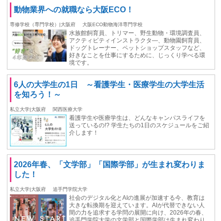
動物業界への就職なら大阪ECO！
専修学校（専門学校）|大阪府
大阪ECO動物海洋専門学校
水族館飼育員、トリマー、野生動物・環境調査員、
アクティビティインストラクタ―、動物園飼育員、
ドッグトレーナー、ペットショップスタッフなど、
好きなことを仕事にするために、じっくり学べる環
境です。
6人の大学生の1日 ～看護学生・医療学生の大学生活
を知ろう！～
私立大学|大阪府
関西医療大学
看護学生や医療学生は、どんなキャンパスライフを
送っているの!? 学生たちの1日のスケジュールをご紹
介します！
2026年春、「文学部」「国際学部」が生まれ変わりま
した！
私立大学|大阪府
追手門学院大学
社会のデジタル化とAIの進展が加速する今、教育は
大きな転換期を迎えています。AIが代替できない人
間の力を追求する学問の展開に向け、2026年の春、
追手門学院大学の文学部と国際学部は生まれ変わり