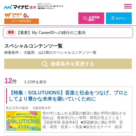
0
資料請求
カート
件
会員登録
ログイン
（無料）
カートの中を見る
【重要】My CareerIDへの移行のご案内
重要
スペシャルコンテンツ一覧
検索条件：
大阪府、山口県のスペシャルコンテンツ一覧
検索条件を変更する
12
件
1-12件を表示
【特集：SOLUTUIONS】音楽と社会をつなげ、プロと
してより豊かな未来を築いていくために
私立大学|大阪府
大阪芸術大学
世の中にあふれる課題の解決に挑む学問の面白さを
知れば、将来学びたい学問・研究が見えてくる！
【芸術学部 音楽学科】 ■課題解決に挑む学問 芸
術・表現・音楽＞＞音楽 ■該当するテーマ 経済