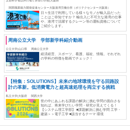
文部科学省以外の省庁所管の学校|大阪府
関西職業能力開発促進センター大阪港湾労働分所（ポリテクセンター大阪港）
日々生活で利用している様々なモノが輸入品だった
ことはご存知ですか？ 輸出入に不可欠な港湾の仕事
や、港湾で活躍するクレーン等の運転資格について
ご紹介します。
周南公立大学 学部新学科紹介動画
公立大学|山口県
周南公立大学
経済経営、スポーツ、看護、福祉、情報。それぞれ
の学科の特徴を動画でチェック！
【特集：SOLUTIONS】未来の地球環境を守る回路設
計の革新。低消費電力と超高速処理を両立する挑戦
私立大学|大阪府
関西大学
世の中にあふれる課題の解決に挑む学問の面白さを
知れば、将来学びたい学問・研究が見えてくる！
【システム理工学部】 ■課題解決に挑む学問 工学・
建築＞＞電子工学 ■該当するテーマ 環境