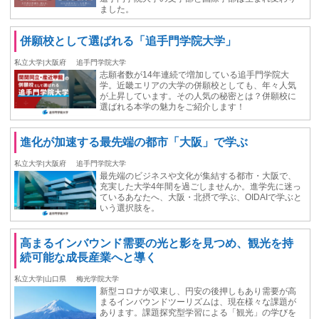
ました。
併願校として選ばれる「追手門学院大学」
私立大学|大阪府
追手門学院大学
志願者数が14年連続で増加している追手門学院大
学。近畿エリアの大学の併願校としても、年々人気
が上昇しています。その人気の秘密とは？併願校に
選ばれる本学の魅力をご紹介します！
進化が加速する最先端の都市「大阪」で学ぶ
私立大学|大阪府
追手門学院大学
最先端のビジネスや文化が集結する都市・大阪で、
充実した大学4年間を過ごしませんか。進学先に迷っ
ているあなたへ、大阪・北摂で学ぶ、OIDAIで学ぶと
いう選択肢を。
高まるインバウンド需要の光と影を見つめ、観光を持
続可能な成長産業へと導く
私立大学|山口県
梅光学院大学
新型コロナが収束し、円安の後押しもあり需要が高
まるインバウンドツーリズムは、現在様々な課題が
あります。課題探究型学習による「観光」の学びを