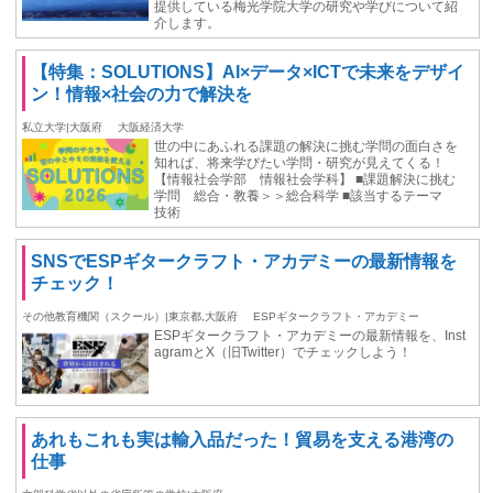
提供している梅光学院大学の研究や学びについて紹
介します。
【特集：SOLUTIONS】AI×データ×ICTで未来をデザイ
ン！情報×社会の力で解決を
私立大学|大阪府
大阪経済大学
世の中にあふれる課題の解決に挑む学問の面白さを
知れば、将来学びたい学問・研究が見えてくる！
【情報社会学部 情報社会学科】 ■課題解決に挑む
学問 総合・教養＞＞総合科学 ■該当するテーマ
技術
SNSでESPギタークラフト・アカデミーの最新情報を
チェック！
その他教育機関（スクール）|東京都,大阪府
ESPギタークラフト・アカデミー
ESPギタークラフト・アカデミーの最新情報を、Inst
agramとX（旧Twitter）でチェックしよう！
あれもこれも実は輸入品だった！貿易を支える港湾の
仕事