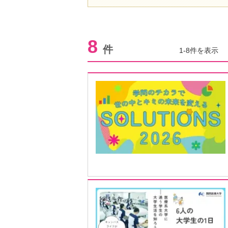
8
件
1-8件を表示