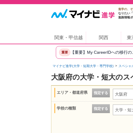
進学の、そ
なりたい「
進路情報ポ
関東・甲信越
関西
東
【重要】My CareerIDへの移行
重要
マイナビ進学(大学・短期大学・専門学校)
スペシャ
大阪府の大学・短大のス
エリア・都道府県
指定する
大阪府
学校の種類
指定する
大学・短