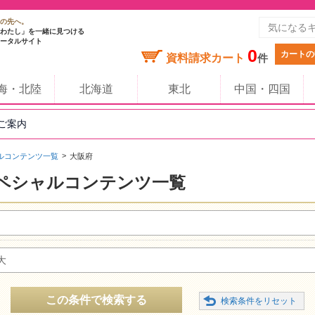
の先へ。
わたし」を一緒に見つける
ータルサイト
0
カートの
資料請求カート
件
海・北陸
北海道
東北
中国・四国
のご案内
ルコンテンツ一覧
大阪府
ペシャルコンテンツ一覧
大
この条件で検索する