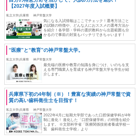
【2027年度入試概要】
私立大学|兵庫県
神戸常盤大学
気になる入試情報はここでチェック！選考方法ごと
の試験の特徴や、どんな人におススメの選考方法か
を紹介！各学部・学科の選択教科から出題範囲も分
かるので事前の対策もバッチリできちゃいます！
“医療”と“教育”の神戸常盤大学。
私立大学|兵庫県
神戸常盤大学
最先端の医療や教育の知識を身につけ、いのちを支
える専門職業人を育成する神戸常盤大学を学生が紹
介します。
兵庫県下初の4年制（※）！豊富な実績の神戸常盤で資
質の高い歯科衛生士を目指す！
私立大学|兵庫県
神戸常盤大学
2022年4月に短期大学部であった口腔保健学科が4年
制に進化！ 進化した「口腔保健学科」の特徴を紹介
します。 ※文部科学省「医療関係技術者養成学校一
覧 歯科衛生士学校」より