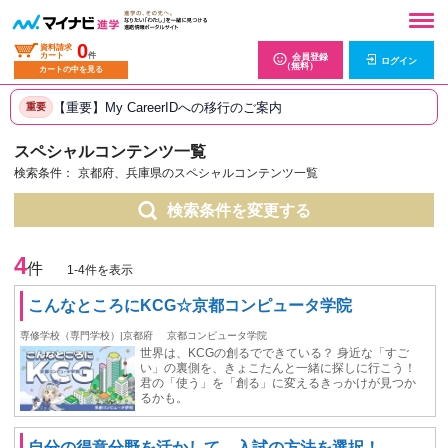
0
資料請求
カート
件
会員登録
ログイン
（無料）
カートの中を見る
【重要】My CareerIDへの移行のご案内
重要
スペシャルコンテンツ一覧
検索条件：
京都府、兵庫県のスペシャルコンテンツ一覧
検索条件を変更する
4
件
1-4件を表示
こんなところにKCG☆京都コンピュータ学院
専修学校（専門学校）|京都府
京都コンピュータ学院
世界は、KCGの創るでできている？ 身近な「すご
い」の裏側を、きょこたんと一緒に探しに行こう！
君の「使う」を「創る」に変えるきっかけが見つか
るかも。
自分の得意分野を活かして、入試の方法を選択！