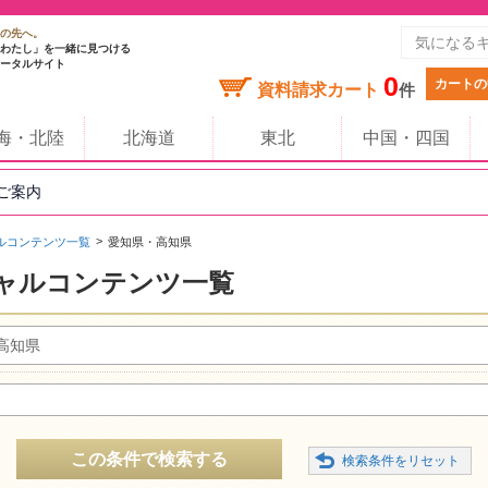
の先へ。
わたし」を一緒に見つける
ータルサイト
0
カートの
資料請求カート
件
海・北陸
北海道
東北
中国・四国
のご案内
ルコンテンツ一覧
愛知県・高知県
ャルコンテンツ一覧
高知県
この条件で検索する