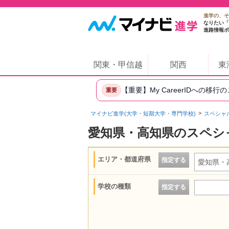
進学の、そ
なりたい「
進路情報ポ
関東・甲信越
関西
東
【重要】My CareerIDへの移行
重要
マイナビ進学(大学・短期大学・専門学校)
スペシャ
愛知県・高知県のスペシ
エリア・都道府県
指定する
愛知県・
学校の種類
指定する