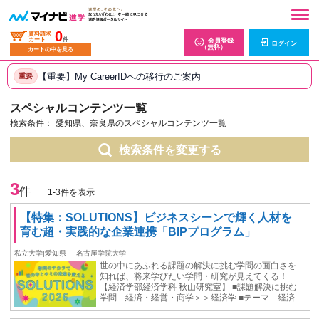
0
資料請求
カート
件
会員登録
ログイン
（無料）
カートの中を見る
【重要】My CareerIDへの移行のご案内
重要
スペシャルコンテンツ一覧
検索条件：
愛知県、奈良県のスペシャルコンテンツ一覧
検索条件を変更する
3
件
1-3件を表示
【特集：SOLUTIONS】ビジネスシーンで輝く人材を
育む超・実践的な企業連携「BIPプログラム」
私立大学|愛知県
名古屋学院大学
世の中にあふれる課題の解決に挑む学問の面白さを
知れば、将来学びたい学問・研究が見えてくる！
【経済学部経済学科 秋山研究室】 ■課題解決に挑む
学問 経済・経営・商学＞＞経済学 ■テーマ 経済