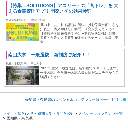
【特集：SOLUTIONS】アスリートの「食トレ」を 支
える食事管理アプリ 開発とその効果検証
私立大学|愛知県
至学館大学
世の中にあふれる課題の解決に挑む学問の面白さを
知れば、将来学びたい学問・研究が見えてくる！
【健康科学部栄養科学科】 ■課題解決に挑む学問
栄養・食物＞＞栄養学 ■該当するテーマ 健康・安
全
南山大学 一般選抜 新制度ご紹介！！
私立大学|愛知県
南山大学
2027年度の一般選抜は、新制度でスタートします。
一般入試、全学統一入試の最新情報はコチラからご
確認ください。
愛知県・奈良県のスペシャルコンテンツ一覧ページ上部へ
マイナビ進学(大学・短期大学・専門学校)
スペシャルコンテンツ一覧
愛知県・奈良県