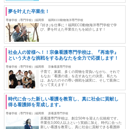
夢を叶えた卒業生！
専修学校（専門学校）|福岡県
福岡ECO動物海洋専門学校
｢好き｣を仕事に！福岡ECO動物海洋専門学校で学
び、夢を叶えた卒業生たちを紹介します！
社会人の皆様へ！！宗像看護専門学校は、『再進学』
という大きな挑戦をするあなたを全力で応援します！
専修学校（専門学校）|福岡県
宗像看護専門学校
子育て、家庭、多くの荷物を背負いながら、それで
もなお「看護の道」を志すあなたの決意。 私たち
は、あなたのその尊い挑戦を誠実に、そして親身に
なって支えます！
時代に合った新しい看護を教育し、真に社会に貢献し
得る看護師を育成します。
専修学校（専門学校）|福岡県
原看護専門学校
原看護専門学校は、創立50年を迎えた伝統校です。
卒業生3,000人以上という実績に加え、時代に合った
新しい看護を教育し、真に社会に貢献できる看護師