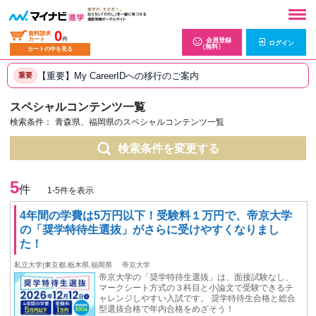
0
資料請求
カート
件
会員登録
ログイン
（無料）
カートの中を見る
【重要】My CareerIDへの移行のご案内
重要
スペシャルコンテンツ一覧
検索条件：
青森県、福岡県のスペシャルコンテンツ一覧
検索条件を変更する
5
件
1-5件を表示
4年間の学費は5万円以下！受験料１万円で、帝京大学
の「奨学特待生選抜」がさらに受けやすくなりまし
た！
私立大学|東京都,栃木県,福岡県
帝京大学
帝京大学の「奨学特待生選抜」は、面接試験なし、
マークシート方式の３科目と小論文で受験できるチ
ャレンジしやすい入試です。 奨学特待生合格と総合
型選抜合格で年内合格をめざそう！