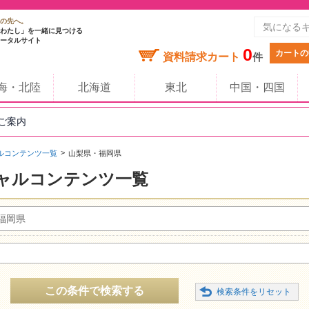
の先へ。
わたし」を一緒に見つける
ータルサイト
0
カートの
資料請求カート
件
海・北陸
北海道
東北
中国・四国
のご案内
ルコンテンツ一覧
山梨県・福岡県
ャルコンテンツ一覧
福岡県
この条件で検索する