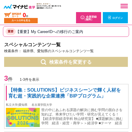
0
資料請求
カート
件
会員登録
ログイン
（無料）
カートの中を見る
【重要】My CareerIDへの移行のご案内
重要
スペシャルコンテンツ一覧
検索条件：
福井県、愛知県のスペシャルコンテンツ一覧
検索条件を変更する
3
件
1-3件を表示
【特集：SOLUTIONS】ビジネスシーンで輝く人材を
育む超・実践的な企業連携「BIPプログラム」
私立大学|愛知県
名古屋学院大学
世の中にあふれる課題の解決に挑む学問の面白さを
知れば、将来学びたい学問・研究が見えてくる！
【経済学部経済学科 秋山研究室】 ■課題解決に挑む
学問 経済・経営・商学＞＞経済学 ■テーマ 経済