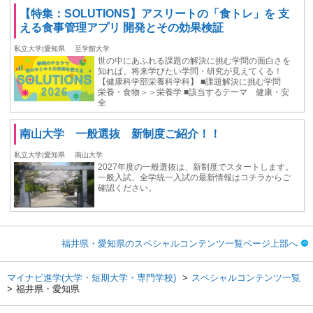
【特集：SOLUTIONS】アスリートの「食トレ」を 支
える食事管理アプリ 開発とその効果検証
私立大学|愛知県
至学館大学
世の中にあふれる課題の解決に挑む学問の面白さを
知れば、将来学びたい学問・研究が見えてくる！
【健康科学部栄養科学科】 ■課題解決に挑む学問
栄養・食物＞＞栄養学 ■該当するテーマ 健康・安
全
南山大学 一般選抜 新制度ご紹介！！
私立大学|愛知県
南山大学
2027年度の一般選抜は、新制度でスタートします。
一般入試、全学統一入試の最新情報はコチラからご
確認ください。
福井県・愛知県のスペシャルコンテンツ一覧ページ上部へ
マイナビ進学(大学・短期大学・専門学校)
スペシャルコンテンツ一覧
福井県・愛知県