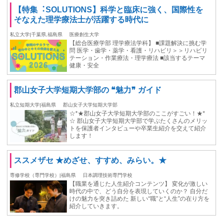
【特集︓SOLUTIONS】科学と臨床に強く、国際性を
そなえた理学療法士が活躍する時代に
私立大学|千葉県,福島県
医療創生大学
【総合医療学部 理学療法学科】 ■課題解決に挑む学
問 医学・歯学・薬学・看護・リハビリ＞＞リハビリ
テーション・作業療法・理学療法 ■該当するテーマ
健康・安全
郡山女子大学短期大学部の ❝魅力❞ ガイド
私立短期大学|福島県
郡山女子大学短期大学部
☆*★郡山女子大学短期大学部のここがすごい！★*
☆ 郡山女子大学短期大学部で学ぶたくさんのメリッ
トを保護者インタビューや卒業生紹介を交えて紹介
します！
ススメザセ ★めざせ、すすめ、みらい。★
専修学校（専門学校）|福島県
日本調理技術専門学校
【職業を通じた人生紹介コンテンツ】 変化が激しい
時代の中で、どう自分を表現していくのか？ 自分だ
けの魅力を突き詰めた 新しい“職”と“人生”の在り方を
紹介していきます。