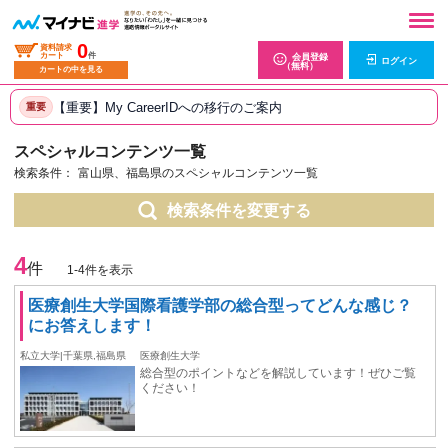
0
資料請求
カート
件
会員登録
ログイン
（無料）
カートの中を見る
【重要】My CareerIDへの移行のご案内
重要
スペシャルコンテンツ一覧
検索条件：
富山県、福島県のスペシャルコンテンツ一覧
検索条件を変更する
4
件
1-4件を表示
医療創生大学国際看護学部の総合型ってどんな感じ？
にお答えします！
私立大学|千葉県,福島県
医療創生大学
総合型のポイントなどを解説しています！ぜひご覧
ください！