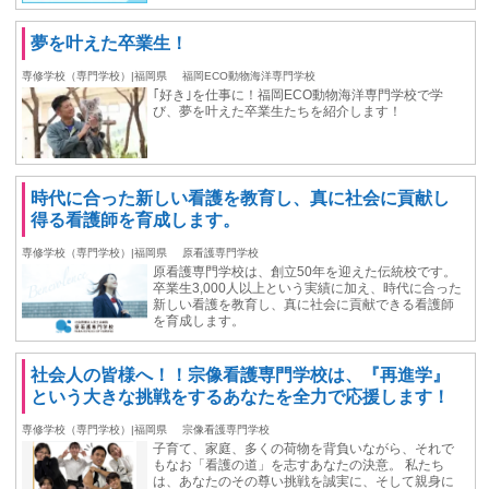
夢を叶えた卒業生！
専修学校（専門学校）|福岡県
福岡ECO動物海洋専門学校
｢好き｣を仕事に！福岡ECO動物海洋専門学校で学
び、夢を叶えた卒業生たちを紹介します！
時代に合った新しい看護を教育し、真に社会に貢献し
得る看護師を育成します。
専修学校（専門学校）|福岡県
原看護専門学校
原看護専門学校は、創立50年を迎えた伝統校です。
卒業生3,000人以上という実績に加え、時代に合った
新しい看護を教育し、真に社会に貢献できる看護師
を育成します。
社会人の皆様へ！！宗像看護専門学校は、『再進学』
という大きな挑戦をするあなたを全力で応援します！
専修学校（専門学校）|福岡県
宗像看護専門学校
子育て、家庭、多くの荷物を背負いながら、それで
もなお「看護の道」を志すあなたの決意。 私たち
は、あなたのその尊い挑戦を誠実に、そして親身に