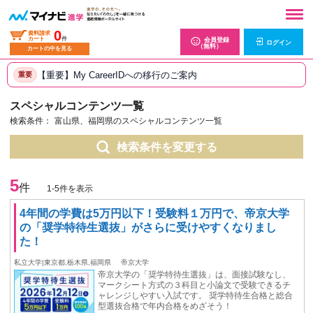
0
資料請求
カート
件
会員登録
ログイン
（無料）
カートの中を見る
【重要】My CareerIDへの移行のご案内
重要
スペシャルコンテンツ一覧
検索条件：
富山県、福岡県のスペシャルコンテンツ一覧
検索条件を変更する
5
件
1-5件を表示
4年間の学費は5万円以下！受験料１万円で、帝京大学
の「奨学特待生選抜」がさらに受けやすくなりまし
た！
私立大学|東京都,栃木県,福岡県
帝京大学
帝京大学の「奨学特待生選抜」は、面接試験なし、
マークシート方式の３科目と小論文で受験できるチ
ャレンジしやすい入試です。 奨学特待生合格と総合
型選抜合格で年内合格をめざそう！