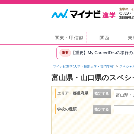
進学の、そ
なりたい「
進路情報ポ
関東・甲信越
関西
東
【重要】My CareerIDへの移行
重要
マイナビ進学(大学・短期大学・専門学校)
スペシャ
富山県・山口県のスペシ
エリア・都道府県
指定する
富山県・
学校の種類
指定する