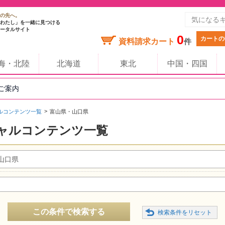
の先へ。
わたし」を一緒に見つける
ータルサイト
0
カートの
資料請求カート
件
海・北陸
北海道
東北
中国・四国
のご案内
ルコンテンツ一覧
富山県・山口県
ャルコンテンツ一覧
山口県
この条件で検索する