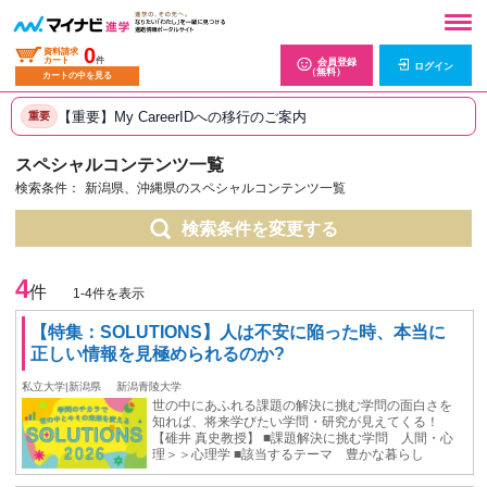
0
資料請求
カート
件
会員登録
ログイン
（無料）
カートの中を見る
【重要】My CareerIDへの移行のご案内
重要
スペシャルコンテンツ一覧
検索条件：
新潟県、沖縄県のスペシャルコンテンツ一覧
検索条件を変更する
4
件
1-4件を表示
【特集：SOLUTIONS】⼈は不安に陥った時、本当に
正しい情報を⾒極められるのか?
私立大学|新潟県
新潟青陵大学
世の中にあふれる課題の解決に挑む学問の面白さを
知れば、将来学びたい学問・研究が見えてくる！
【碓井 真史教授】 ■課題解決に挑む学問 人間・心
理＞＞心理学 ■該当するテーマ 豊かな暮らし