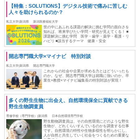
【特集：SOLUTIONS】デジタル技術で痛みに苦しむ
人々を助けられるのか？
私立大学|新潟県
新潟医療福祉大学
世の中にあふれる課題の解決に挑む学問の面白さを
知れば、将来学びたい学問・研究が見えてくる！ ■
課題解決に挑む学問 医学・歯学・薬学・看護・リ
ハビリ ■該当するテーマ 健康・安全
開志専門職大学×マイナビ 特別対談
私立大学|新潟県
開志専門職大学
これからの社会や企業が求める力とはどういったも
のか。なぜ、開志専門職大学は就職に強いのか。卒
業生×教授×マイナビ編集長の特別対談が実現！
多くの野生生物に出会え、自然環境保全に貢献できる
野生生物調査員
専修学校（専門学校）|新潟県
日本自然環境専門学校
野生動物調査員は、その自然環境にどのような野生
生物が、どれくらいすんでいるのかを調査する仕事
です。自然環境の特性や生物多様性を明らかにし、
⼈が⾃然と共⽣していく社会をつくるための重要な