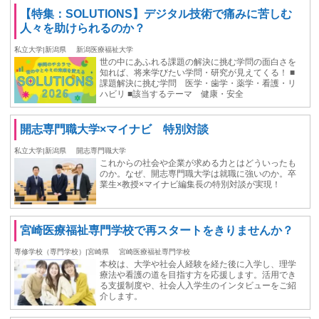
【特集：SOLUTIONS】デジタル技術で痛みに苦しむ
人々を助けられるのか？
私立大学|新潟県
新潟医療福祉大学
世の中にあふれる課題の解決に挑む学問の面白さを
知れば、将来学びたい学問・研究が見えてくる！ ■
課題解決に挑む学問 医学・歯学・薬学・看護・リ
ハビリ ■該当するテーマ 健康・安全
開志専門職大学×マイナビ 特別対談
私立大学|新潟県
開志専門職大学
これからの社会や企業が求める力とはどういったも
のか。なぜ、開志専門職大学は就職に強いのか。卒
業生×教授×マイナビ編集長の特別対談が実現！
宮崎医療福祉専門学校で再スタートをきりませんか？
専修学校（専門学校）|宮崎県
宮崎医療福祉専門学校
本校は、大学や社会人経験を経た後に入学し、理学
療法や看護の道を目指す方を応援します。活用でき
る支援制度や、社会人入学生のインタビューをご紹
介します。