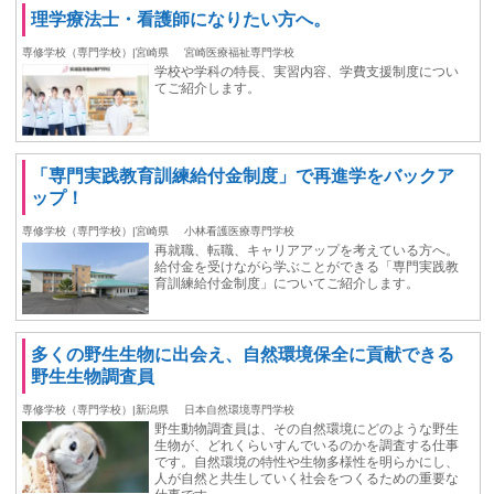
理学療法士・看護師になりたい方へ。
専修学校（専門学校）|宮崎県
宮崎医療福祉専門学校
学校や学科の特長、実習内容、学費支援制度につい
てご紹介します。
「専門実践教育訓練給付金制度」で再進学をバックア
ップ！
専修学校（専門学校）|宮崎県
小林看護医療専門学校
再就職、転職、キャリアアップを考えている方へ。
給付金を受けながら学ぶことができる「専門実践教
育訓練給付金制度」についてご紹介します。
多くの野生生物に出会え、自然環境保全に貢献できる
野生生物調査員
専修学校（専門学校）|新潟県
日本自然環境専門学校
野生動物調査員は、その自然環境にどのような野生
生物が、どれくらいすんでいるのかを調査する仕事
です。自然環境の特性や生物多様性を明らかにし、
⼈が⾃然と共⽣していく社会をつくるための重要な