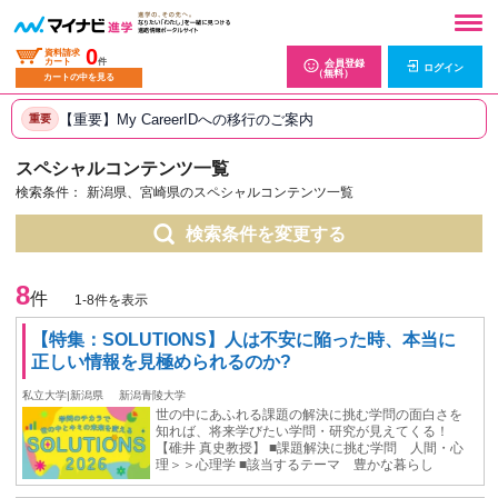
0
資料請求
カート
件
会員登録
ログイン
（無料）
カートの中を見る
【重要】My CareerIDへの移行のご案内
重要
スペシャルコンテンツ一覧
検索条件：
新潟県、宮崎県のスペシャルコンテンツ一覧
検索条件を変更する
8
件
1-8件を表示
【特集：SOLUTIONS】⼈は不安に陥った時、本当に
正しい情報を⾒極められるのか?
私立大学|新潟県
新潟青陵大学
世の中にあふれる課題の解決に挑む学問の面白さを
知れば、将来学びたい学問・研究が見えてくる！
【碓井 真史教授】 ■課題解決に挑む学問 人間・心
理＞＞心理学 ■該当するテーマ 豊かな暮らし