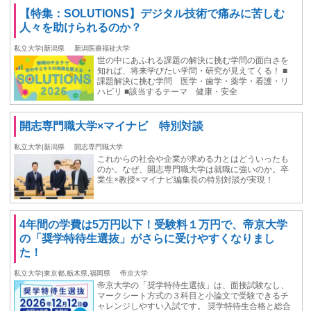
【特集：SOLUTIONS】デジタル技術で痛みに苦しむ
人々を助けられるのか？
私立大学|新潟県
新潟医療福祉大学
世の中にあふれる課題の解決に挑む学問の面白さを
知れば、将来学びたい学問・研究が見えてくる！ ■
課題解決に挑む学問 医学・歯学・薬学・看護・リ
ハビリ ■該当するテーマ 健康・安全
開志専門職大学×マイナビ 特別対談
私立大学|新潟県
開志専門職大学
これからの社会や企業が求める力とはどういったも
のか。なぜ、開志専門職大学は就職に強いのか。卒
業生×教授×マイナビ編集長の特別対談が実現！
4年間の学費は5万円以下！受験料１万円で、帝京大学
の「奨学特待生選抜」がさらに受けやすくなりまし
た！
私立大学|東京都,栃木県,福岡県
帝京大学
帝京大学の「奨学特待生選抜」は、面接試験なし、
マークシート方式の３科目と小論文で受験できるチ
ャレンジしやすい入試です。 奨学特待生合格と総合