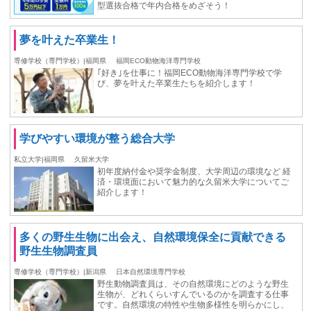
型選抜合格で年内合格をめざそう！
夢を叶えた卒業生！
専修学校（専門学校）|福岡県
福岡ECO動物海洋専門学校
｢好き｣を仕事に！福岡ECO動物海洋専門学校で学
び、夢を叶えた卒業生たちを紹介します！
学びやすい環境が整う総合⼤学
私立大学|福岡県
久留米大学
初年度納付⾦や奨学⾦制度、大学周辺の環境など 経
済・環境⾯において魅力的な久留米大学についてご
紹介します！
多くの野生生物に出会え、自然環境保全に貢献できる
野生生物調査員
専修学校（専門学校）|新潟県
日本自然環境専門学校
野生動物調査員は、その自然環境にどのような野生
生物が、どれくらいすんでいるのかを調査する仕事
です。自然環境の特性や生物多様性を明らかにし、