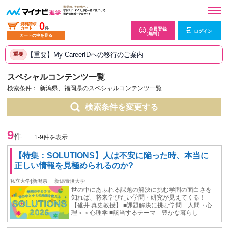
0
資料請求
カート
件
会員登録
ログイン
（無料）
カートの中を見る
【重要】My CareerIDへの移行のご案内
重要
スペシャルコンテンツ一覧
検索条件：
新潟県、福岡県のスペシャルコンテンツ一覧
検索条件を変更する
9
件
1-9件を表示
【特集：SOLUTIONS】⼈は不安に陥った時、本当に
正しい情報を⾒極められるのか?
私立大学|新潟県
新潟青陵大学
世の中にあふれる課題の解決に挑む学問の面白さを
知れば、将来学びたい学問・研究が見えてくる！
【碓井 真史教授】 ■課題解決に挑む学問 人間・心
理＞＞心理学 ■該当するテーマ 豊かな暮らし