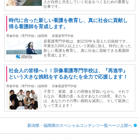
⼈が⾃然と共⽣していく社会をつくるための重要な
仕事です。
時代に合った新しい看護を教育し、真に社会に貢献し
得る看護師を育成します。
専修学校（専門学校）|福岡県
原看護専門学校
原看護専門学校は、創立50年を迎えた伝統校です。
卒業生3,000人以上という実績に加え、時代に合った
新しい看護を教育し、真に社会に貢献できる看護師
を育成します。
社会人の皆様へ！！宗像看護専門学校は、『再進学』
という大きな挑戦をするあなたを全力で応援します！
専修学校（専門学校）|福岡県
宗像看護専門学校
子育て、家庭、多くの荷物を背負いながら、それで
もなお「看護の道」を志すあなたの決意。 私たち
は、あなたのその尊い挑戦を誠実に、そして親身に
なって支えます！
新潟県・福岡県のスペシャルコンテンツ一覧ページ上部へ