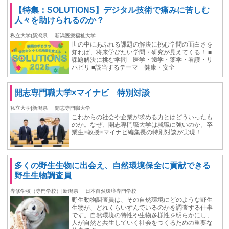
【特集：SOLUTIONS】デジタル技術で痛みに苦しむ
人々を助けられるのか？
私立大学|新潟県
新潟医療福祉大学
世の中にあふれる課題の解決に挑む学問の面白さを
知れば、将来学びたい学問・研究が見えてくる！ ■
課題解決に挑む学問 医学・歯学・薬学・看護・リ
ハビリ ■該当するテーマ 健康・安全
開志専門職大学×マイナビ 特別対談
私立大学|新潟県
開志専門職大学
これからの社会や企業が求める力とはどういったも
のか。なぜ、開志専門職大学は就職に強いのか。卒
業生×教授×マイナビ編集長の特別対談が実現！
多くの野生生物に出会え、自然環境保全に貢献できる
野生生物調査員
専修学校（専門学校）|新潟県
日本自然環境専門学校
野生動物調査員は、その自然環境にどのような野生
生物が、どれくらいすんでいるのかを調査する仕事
です。自然環境の特性や生物多様性を明らかにし、
⼈が⾃然と共⽣していく社会をつくるための重要な