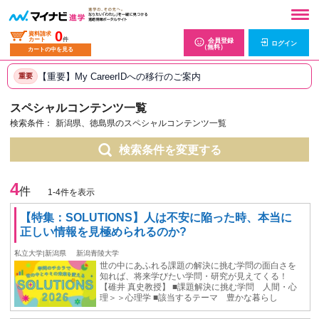
0
資料請求
カート
件
会員登録
ログイン
（無料）
カートの中を見る
【重要】My CareerIDへの移行のご案内
重要
スペシャルコンテンツ一覧
検索条件：
新潟県、徳島県のスペシャルコンテンツ一覧
検索条件を変更する
4
件
1-4件を表示
【特集：SOLUTIONS】⼈は不安に陥った時、本当に
正しい情報を⾒極められるのか?
私立大学|新潟県
新潟青陵大学
世の中にあふれる課題の解決に挑む学問の面白さを
知れば、将来学びたい学問・研究が見えてくる！
【碓井 真史教授】 ■課題解決に挑む学問 人間・心
理＞＞心理学 ■該当するテーマ 豊かな暮らし