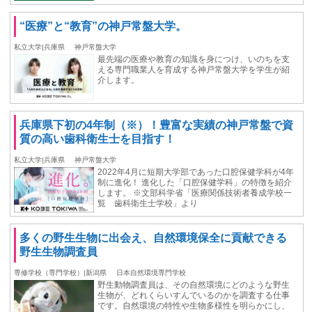
“医療”と“教育”の神戸常盤大学。
私立大学|兵庫県
神戸常盤大学
最先端の医療や教育の知識を身につけ、いのちを支
える専門職業人を育成する神戸常盤大学を学生が紹
介します。
兵庫県下初の4年制（※）！豊富な実績の神戸常盤で資
質の高い歯科衛生士を目指す！
私立大学|兵庫県
神戸常盤大学
2022年4月に短期大学部であった口腔保健学科が4年
制に進化！ 進化した「口腔保健学科」の特徴を紹介
します。 ※文部科学省「医療関係技術者養成学校一
覧 歯科衛生士学校」より
多くの野生生物に出会え、自然環境保全に貢献できる
野生生物調査員
専修学校（専門学校）|新潟県
日本自然環境専門学校
野生動物調査員は、その自然環境にどのような野生
生物が、どれくらいすんでいるのかを調査する仕事
です。自然環境の特性や生物多様性を明らかにし、