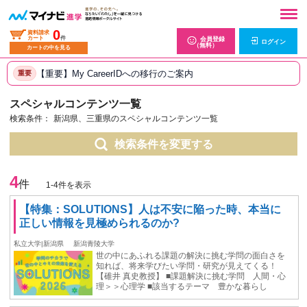
0
資料請求
カート
件
会員登録
ログイン
（無料）
カートの中を見る
【重要】My CareerIDへの移行のご案内
重要
スペシャルコンテンツ一覧
検索条件：
新潟県、三重県のスペシャルコンテンツ一覧
検索条件を変更する
4
件
1-4件を表示
【特集：SOLUTIONS】⼈は不安に陥った時、本当に
正しい情報を⾒極められるのか?
私立大学|新潟県
新潟青陵大学
世の中にあふれる課題の解決に挑む学問の面白さを
知れば、将来学びたい学問・研究が見えてくる！
【碓井 真史教授】 ■課題解決に挑む学問 人間・心
理＞＞心理学 ■該当するテーマ 豊かな暮らし