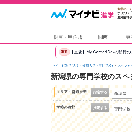
進学の、そ
なりたい「
進路情報ポ
関東・甲信越
関西
東
【重要】My CareerIDへの移行
重要
マイナビ進学(大学・短期大学・専門学校)
スペシャ
新潟県の専門学校のスペ
エリア・都道府県
指定する
新潟県
学校の種類
指定する
専門学校