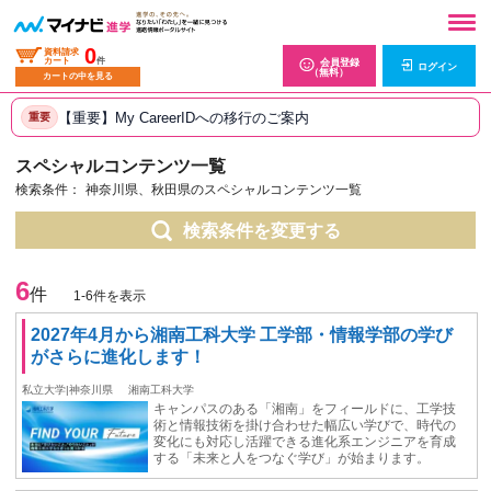
0
資料請求
カート
件
会員登録
ログイン
（無料）
カートの中を見る
【重要】My CareerIDへの移行のご案内
重要
スペシャルコンテンツ一覧
検索条件：
神奈川県、秋田県のスペシャルコンテンツ一覧
検索条件を変更する
6
件
1-6件を表示
2027年4月から湘南工科大学 工学部・情報学部の学び
がさらに進化します！
私立大学|神奈川県
湘南工科大学
キャンパスのある「湘南」をフィールドに、工学技
術と情報技術を掛け合わせた幅広い学びで、時代の
変化にも対応し活躍できる進化系エンジニアを育成
する「未来と人をつなぐ学び」が始まります。