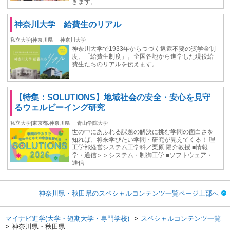
きます。
神奈川大学 給費生のリアル
私立大学|神奈川県
神奈川大学
神奈川大学で1933年からつづく返還不要の奨学金制
度、「給費生制度」。全国各地から進学した現役給
費生たちのリアルを伝えます。
【特集：SOLUTIONS】地域社会の安全・安心を見守
るウェルビーイング研究
私立大学|東京都,神奈川県
青山学院大学
世の中にあふれる課題の解決に挑む学問の面白さを
知れば、将来学びたい学問・研究が見えてくる！ 理
工学部経営システム工学科／栗原 陽介教授 ■情報
学・通信＞＞システム・制御工学 ■ソフトウェア・
通信
神奈川県・秋田県のスペシャルコンテンツ一覧ページ上部へ
マイナビ進学(大学・短期大学・専門学校)
スペシャルコンテンツ一覧
神奈川県・秋田県