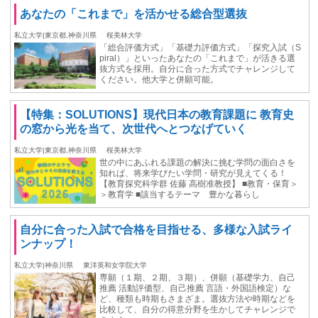
あなたの「これまで」を活かせる総合型選抜
私立大学|東京都,神奈川県
桜美林大学
「総合評価方式」「基礎力評価方式」「探究入試（S
piral）」といったあなたの「これまで」が活きる選
抜方式を採用。自分に合った方式でチャレンジして
ください。他大学と併願可能。
【特集：SOLUTIONS】現代日本の教育課題に 教育史
の窓から光を当て、次世代へとつなげていく
私立大学|東京都,神奈川県
桜美林大学
世の中にあふれる課題の解決に挑む学問の面白さを
知れば、将来学びたい学問・研究が見えてくる！
【教育探究科学群 佐藤 高樹准教授】 ■教育・保育＞
＞教育学 ■該当するテーマ 豊かな暮らし
自分に合った入試で合格を目指せる、多様な入試ライ
ンナップ！
私立大学|神奈川県
東洋英和女学院大学
専願（１期、２期、３期）、併願（基礎学力、自己
推薦 活動評価型、自己推薦 言語・外国語検定）な
ど、種類も時期もさまざま。選抜方法や時期などを
比較して、自分の得意分野を生かしてチャレンジで