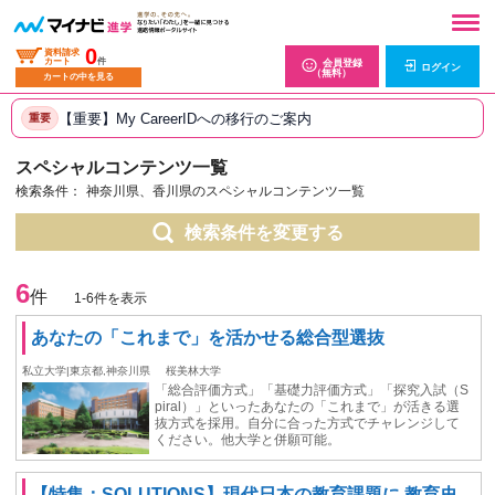
0
資料請求
カート
件
会員登録
ログイン
（無料）
カートの中を見る
【重要】My CareerIDへの移行のご案内
重要
スペシャルコンテンツ一覧
検索条件：
神奈川県、香川県のスペシャルコンテンツ一覧
検索条件を変更する
6
件
1-6件を表示
あなたの「これまで」を活かせる総合型選抜
私立大学|東京都,神奈川県
桜美林大学
「総合評価方式」「基礎力評価方式」「探究入試（S
piral）」といったあなたの「これまで」が活きる選
抜方式を採用。自分に合った方式でチャレンジして
ください。他大学と併願可能。
【特集：SOLUTIONS】現代日本の教育課題に 教育史