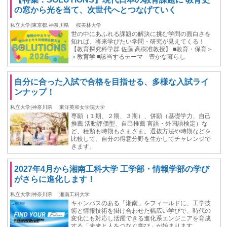
の窓から光を当て、次世代へとつなげていく
私立大学|東京都,神奈川県
桜美林大学
世の中にあふれる課題の解決に挑む学問の面白さを
知れば、将来学びたい学問・研究が見えてくる！
【教育探究科学群 佐藤 高樹准教授】 ■教育・保育＞
＞教育学 ■該当するテーマ 豊かな暮らし
自分に合った入試で合格を目指せる、多様な入試ライ
ンナップ！
私立大学|神奈川県
東洋英和女学院大学
専願（１期、２期、３期）、併願（基礎学力、自己
推薦 活動評価型、自己推薦 言語・外国語検定）な
ど、種類も時期もさまざま。選抜方法や時期などを
比較して、自分の得意分野を生かしてチャレンジで
きます。
2027年4月から湘南工科大学 工学部・情報学部の学び
がさらに進化します！
私立大学|神奈川県
湘南工科大学
キャンパスのある「湘南」をフィールドに、工学技
術と情報技術を掛け合わせた幅広い学びで、時代の
変化にも対応し活躍できる進化系エンジニアを育成
する「未来と人をつなぐ学び」が始まります。