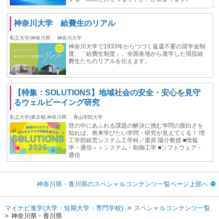
神奈川大学 給費生のリアル
私立大学|神奈川県
神奈川大学
神奈川大学で1933年からつづく返還不要の奨学金制
度、「給費生制度」。全国各地から進学した現役給
費生たちのリアルを伝えます。
【特集：SOLUTIONS】地域社会の安全・安心を見守
るウェルビーイング研究
私立大学|東京都,神奈川県
青山学院大学
世の中にあふれる課題の解決に挑む学問の面白さを
知れば、将来学びたい学問・研究が見えてくる！ 理
工学部経営システム工学科／栗原 陽介教授 ■情報
学・通信＞＞システム・制御工学 ■ソフトウェア・
通信
神奈川県・香川県のスペシャルコンテンツ一覧ページ上部へ
マイナビ進学(大学・短期大学・専門学校)
スペシャルコンテンツ一覧
神奈川県・香川県