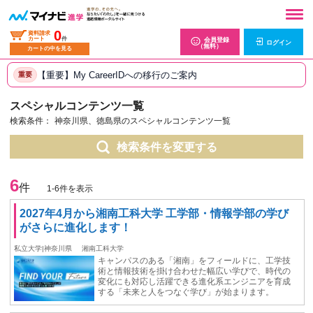
0
資料請求
カート
件
会員登録
ログイン
（無料）
カートの中を見る
【重要】My CareerIDへの移行のご案内
重要
スペシャルコンテンツ一覧
検索条件：
神奈川県、徳島県のスペシャルコンテンツ一覧
検索条件を変更する
6
件
1-6件を表示
2027年4月から湘南工科大学 工学部・情報学部の学び
がさらに進化します！
私立大学|神奈川県
湘南工科大学
キャンパスのある「湘南」をフィールドに、工学技
術と情報技術を掛け合わせた幅広い学びで、時代の
変化にも対応し活躍できる進化系エンジニアを育成
する「未来と人をつなぐ学び」が始まります。