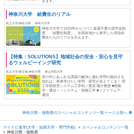
きます。
神奈川大学 給費生のリアル
私立大学|神奈川県
神奈川大学
神奈川大学で1933年からつづく返還不要の奨学金制
度、「給費生制度」。全国各地から進学した現役給
費生たちのリアルを伝えます。
【特集：SOLUTIONS】地域社会の安全・安心を見守
るウェルビーイング研究
私立大学|東京都,神奈川県
青山学院大学
世の中にあふれる課題の解決に挑む学問の面白さを
知れば、将来学びたい学問・研究が見えてくる！ 理
工学部経営システム工学科／栗原 陽介教授 ■情報
学・通信＞＞システム・制御工学 ■ソフトウェア・
通信
神奈川県・徳島県のスペシャルコンテンツ一覧ページ上部へ
マイナビ進学(大学・短期大学・専門学校)
スペシャルコンテンツ一覧
神奈川県・徳島県