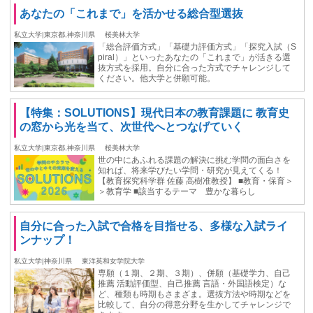
あなたの「これまで」を活かせる総合型選抜
私立大学|東京都,神奈川県
桜美林大学
「総合評価方式」「基礎力評価方式」「探究入試（S
piral）」といったあなたの「これまで」が活きる選
抜方式を採用。自分に合った方式でチャレンジして
ください。他大学と併願可能。
【特集：SOLUTIONS】現代日本の教育課題に 教育史
の窓から光を当て、次世代へとつなげていく
私立大学|東京都,神奈川県
桜美林大学
世の中にあふれる課題の解決に挑む学問の面白さを
知れば、将来学びたい学問・研究が見えてくる！
【教育探究科学群 佐藤 高樹准教授】 ■教育・保育＞
＞教育学 ■該当するテーマ 豊かな暮らし
自分に合った入試で合格を目指せる、多様な入試ライ
ンナップ！
私立大学|神奈川県
東洋英和女学院大学
専願（１期、２期、３期）、併願（基礎学力、自己
推薦 活動評価型、自己推薦 言語・外国語検定）な
ど、種類も時期もさまざま。選抜方法や時期などを
比較して、自分の得意分野を生かしてチャレンジで