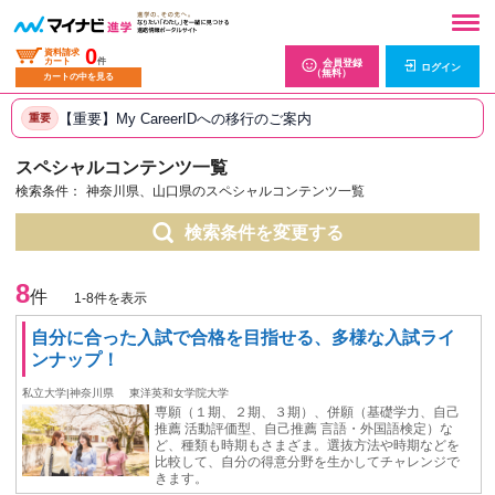
0
資料請求
カート
件
会員登録
ログイン
（無料）
カートの中を見る
【重要】My CareerIDへの移行のご案内
重要
スペシャルコンテンツ一覧
検索条件：
神奈川県、山口県のスペシャルコンテンツ一覧
検索条件を変更する
8
件
1-8件を表示
自分に合った入試で合格を目指せる、多様な入試ライ
ンナップ！
私立大学|神奈川県
東洋英和女学院大学
専願（１期、２期、３期）、併願（基礎学力、自己
推薦 活動評価型、自己推薦 言語・外国語検定）な
ど、種類も時期もさまざま。選抜方法や時期などを
比較して、自分の得意分野を生かしてチャレンジで
きます。