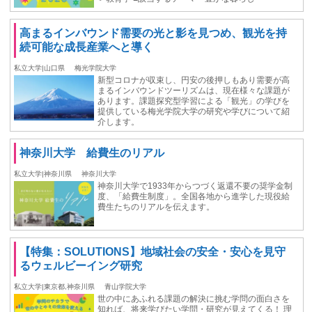
高まるインバウンド需要の光と影を見つめ、観光を持
続可能な成長産業へと導く
私立大学|山口県
梅光学院大学
新型コロナが収束し、円安の後押しもあり需要が高
まるインバウンドツーリズムは、現在様々な課題が
あります。課題探究型学習による「観光」の学びを
提供している梅光学院大学の研究や学びについて紹
介します。
神奈川大学 給費生のリアル
私立大学|神奈川県
神奈川大学
神奈川大学で1933年からつづく返還不要の奨学金制
度、「給費生制度」。全国各地から進学した現役給
費生たちのリアルを伝えます。
【特集：SOLUTIONS】地域社会の安全・安心を見守
るウェルビーイング研究
私立大学|東京都,神奈川県
青山学院大学
世の中にあふれる課題の解決に挑む学問の面白さを
知れば、将来学びたい学問・研究が見えてくる！ 理