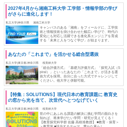
2027年4月から湘南工科大学 工学部・情報学部の学び
がさらに進化します！
私立大学|神奈川県
湘南工科大学
キャンパスのある「湘南」をフィールドに、工学技
術と情報技術を掛け合わせた幅広い学びで、時代の
変化にも対応し活躍できる進化系エンジニアを育成
する「未来と人をつなぐ学び」が始まります。
あなたの「これまで」を活かせる総合型選抜
私立大学|東京都,神奈川県
桜美林大学
「総合評価方式」「基礎力評価方式」「探究入試（S
piral）」といったあなたの「これまで」が活きる選
抜方式を採用。自分に合った方式でチャレンジして
ください。他大学と併願可能。
【特集：SOLUTIONS】現代日本の教育課題に 教育史
の窓から光を当て、次世代へとつなげていく
私立大学|東京都,神奈川県
桜美林大学
世の中にあふれる課題の解決に挑む学問の面白さを
知れば、将来学びたい学問・研究が見えてくる！
【教育探究科学群 佐藤 高樹准教授】 ■教育・保育＞
＞教育学 ■該当するテーマ 豊かな暮らし