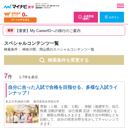
0
資料請求
カート
件
会員登録
ログイン
（無料）
カートの中を見る
【重要】My CareerIDへの移行のご案内
重要
スペシャルコンテンツ一覧
検索条件：
神奈川県、岡山県のスペシャルコンテンツ一覧
検索条件を変更する
7
件
1-7件を表示
自分に合った入試で合格を目指せる、多様な入試ライ
ンナップ！
私立大学|神奈川県
東洋英和女学院大学
専願（１期、２期、３期）、併願（基礎学力、自己
推薦 活動評価型、自己推薦 言語・外国語検定）な
ど、種類も時期もさまざま。選抜方法や時期などを
比較して、自分の得意分野を生かしてチャレンジで
きます。