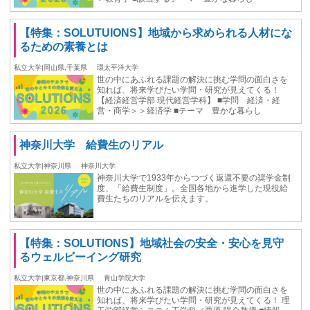
【特集：SOLUTUIONS】地域から求められる人材にな
るための素養とは
私立大学|岡山県,千葉県
環太平洋大学
世の中にあふれる課題の解決に挑む学問の面白さを
知れば、将来学びたい学問・研究が見えてくる！
【経済経営学部 現代経営学科】 ■学問 経済・経
営・商学＞＞経済学 ■テーマ 豊かな暮らし
神奈川大学 給費生のリアル
私立大学|神奈川県
神奈川大学
神奈川大学で1933年からつづく返還不要の奨学金制
度、「給費生制度」。全国各地から進学した現役給
費生たちのリアルを伝えます。
【特集：SOLUTIONS】地域社会の安全・安心を見守
るウェルビーイング研究
私立大学|東京都,神奈川県
青山学院大学
世の中にあふれる課題の解決に挑む学問の面白さを
知れば、将来学びたい学問・研究が見えてくる！ 理