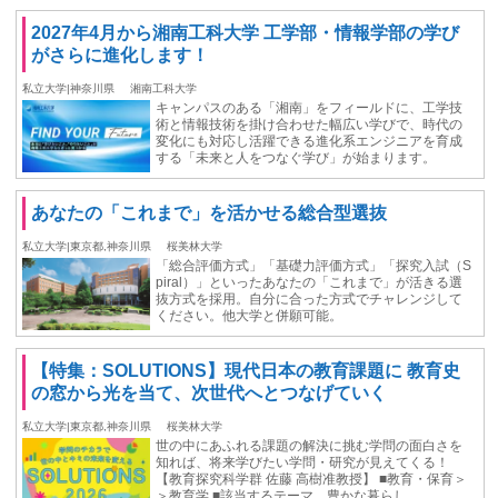
2027年4月から湘南工科大学 工学部・情報学部の学び
がさらに進化します！
私立大学|神奈川県
湘南工科大学
キャンパスのある「湘南」をフィールドに、工学技
術と情報技術を掛け合わせた幅広い学びで、時代の
変化にも対応し活躍できる進化系エンジニアを育成
する「未来と人をつなぐ学び」が始まります。
あなたの「これまで」を活かせる総合型選抜
私立大学|東京都,神奈川県
桜美林大学
「総合評価方式」「基礎力評価方式」「探究入試（S
piral）」といったあなたの「これまで」が活きる選
抜方式を採用。自分に合った方式でチャレンジして
ください。他大学と併願可能。
【特集：SOLUTIONS】現代日本の教育課題に 教育史
の窓から光を当て、次世代へとつなげていく
私立大学|東京都,神奈川県
桜美林大学
世の中にあふれる課題の解決に挑む学問の面白さを
知れば、将来学びたい学問・研究が見えてくる！
【教育探究科学群 佐藤 高樹准教授】 ■教育・保育＞
＞教育学 ■該当するテーマ 豊かな暮らし