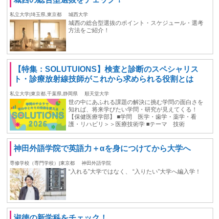
私立大学|埼玉県,東京都
城西大学
城西の総合型選抜のポイント・スケジュール・選考
方法をご紹介！
【特集：SOLUTUIONS】検査と診断のスペシャリス
ト・診療放射線技師がこれから求められる役割とは
私立大学|東京都,千葉県,静岡県
順天堂大学
世の中にあふれる課題の解決に挑む学問の面白さを
知れば、将来学びたい学問・研究が見えてくる！
【保健医療学部】 ■学問 医学・歯学・薬学・看
護・リハビリ＞＞医療技術学 ■テーマ 技術
神田外語学院で英語力＋αを身につけてから大学へ
専修学校（専門学校）|東京都
神田外語学院
“入れる”大学ではなく、 “入りたい”大学へ編入学！
淑徳の新学科をチェック！