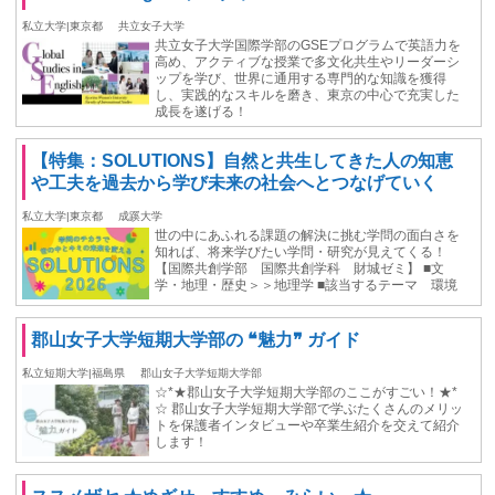
私立大学|東京都
共立女子大学
共立女子大学国際学部のGSEプログラムで英語力を
高め、アクティブな授業で多文化共生やリーダーシ
ップを学び、世界に通用する専門的な知識を獲得
し、実践的なスキルを磨き、東京の中心で充実した
成長を遂げる！
【特集：SOLUTIONS】自然と共生してきた人の知恵
や工夫を過去から学び未来の社会へとつなげていく
私立大学|東京都
成蹊大学
世の中にあふれる課題の解決に挑む学問の面白さを
知れば、将来学びたい学問・研究が見えてくる！
【国際共創学部 国際共創学科 財城ゼミ】 ■文
学・地理・歴史＞＞地理学 ■該当するテーマ 環境
郡山女子大学短期大学部の ❝魅力❞ ガイド
私立短期大学|福島県
郡山女子大学短期大学部
☆*★郡山女子大学短期大学部のここがすごい！★*
☆ 郡山女子大学短期大学部で学ぶたくさんのメリッ
トを保護者インタビューや卒業生紹介を交えて紹介
します！