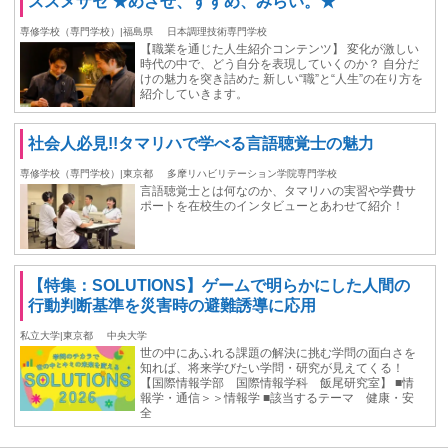
ススメザセ ★めざせ、すすめ、みらい。★
専修学校（専門学校）|福島県
日本調理技術専門学校
【職業を通じた人生紹介コンテンツ】 変化が激しい
時代の中で、どう自分を表現していくのか？ 自分だ
けの魅力を突き詰めた 新しい“職”と“人生”の在り方を
紹介していきます。
社会人必見!!タマリハで学べる言語聴覚士の魅力
専修学校（専門学校）|東京都
多摩リハビリテーション学院専門学校
言語聴覚士とは何なのか、タマリハの実習や学費サ
ポートを在校生のインタビューとあわせて紹介！
【特集：SOLUTIONS】ゲームで明らかにした人間の
行動判断基準を災害時の避難誘導に応用
私立大学|東京都
中央大学
世の中にあふれる課題の解決に挑む学問の面白さを
知れば、将来学びたい学問・研究が見えてくる！
【国際情報学部 国際情報学科 飯尾研究室】 ■情
報学・通信＞＞情報学 ■該当するテーマ 健康・安
全