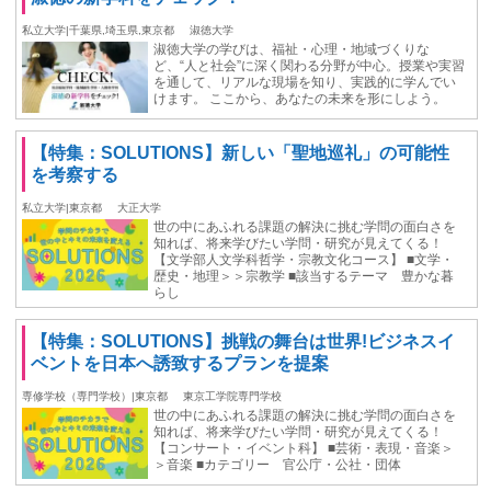
私立大学|千葉県,埼玉県,東京都
淑徳大学
淑徳大学の学びは、福祉・心理・地域づくりな
ど、“人と社会”に深く関わる分野が中心。授業や実習
を通して、リアルな現場を知り、実践的に学んでい
けます。 ここから、あなたの未来を形にしよう。
【特集：SOLUTIONS】新しい「聖地巡礼」の可能性
を考察する
私立大学|東京都
大正大学
世の中にあふれる課題の解決に挑む学問の面白さを
知れば、将来学びたい学問・研究が見えてくる！
【文学部人文学科哲学・宗教文化コース】 ■文学・
歴史・地理＞＞宗教学 ■該当するテーマ 豊かな暮
らし
【特集：SOLUTIONS】挑戦の舞台は世界!ビジネスイ
ベントを日本へ誘致するプランを提案
専修学校（専門学校）|東京都
東京工学院専門学校
世の中にあふれる課題の解決に挑む学問の面白さを
知れば、将来学びたい学問・研究が見えてくる！
【コンサート・イベント科】 ■芸術・表現・音楽＞
＞音楽 ■カテゴリー 官公庁・公社・団体