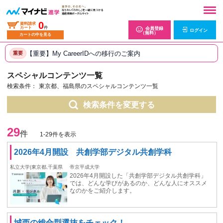
0
資料請求
カート
件
会員登録
ログイン
（無料）
カートの中を見る
【重要】My CareerIDへの移行のご案内
重要
スペシャルコンテンツ一覧
検索条件：
東京都、福島県のスペシャルコンテンツ一覧
検索条件を変更する
29
件
1-29件を表示
2026年4月開設 共創学部デジタル共創学科
私立大学|東京都,千葉県
帝京平成大学
2026年4月開設した「共創学部デジタル共創学科」
では、どんな学びがあるのか、どんな人にオススメ
なのかをご紹介します。
城西の総合型選抜をチェック！