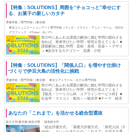
【特集：SOLUTIONS】周囲を“チョコっと”幸せにす
る、お菓子の新しいカタチ
専修学校（専門学校）|東京都
東京コミュニケーションアート専門学校（マンガ・イラスト・アニメ・ゲーム・3DCG・
グラフィック・VTuber・AI／IT）
世の中にあふれる課題の解決に挑む学問の面白さを
知れば、将来学びたい学問・研究が見えてくる！ ■
課題解決に挑む学問 芸術・表現・音楽＞＞デザイ
ン ■該当するカテゴリー 流通・小売
【特集：SOLUTIONS】「関係人口」を増やす仕掛け
づくりで伊豆大島の活性化に挑戦
専修学校（専門学校）|東京都
東京エアトラベル・ホテル専門学校
世の中にあふれる課題の解決に挑む学問の面白さを
知れば、将来学びたい学問・研究が見えてくる！
【観光・ツーリズム科 エアラインサービス科】 ■
社会学・マスコミ・観光＞＞観光学 ■テーマ 経済
あなたの「これまで」を活かせる総合型選抜
私立大学|東京都,神奈川県
桜美林大学
「総合評価方式」「基礎力評価方式」「探究入試（S
piral）」といったあなたの「これまで」が活きる選