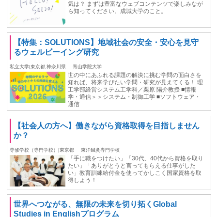
気は？ まずは豊富なウェブコンテンツで楽しみなが
ら知ってください。成城大学のこと。
【特集：SOLUTIONS】地域社会の安全・安心を見守
るウェルビーイング研究
私立大学|東京都,神奈川県
青山学院大学
世の中にあふれる課題の解決に挑む学問の面白さを
知れば、将来学びたい学問・研究が見えてくる！ 理
工学部経営システム工学科／栗原 陽介教授 ■情報
学・通信＞＞システム・制御工学 ■ソフトウェア・
通信
【社会人の方へ】働きながら資格取得を目指しません
か？
専修学校（専門学校）|東京都
東洋鍼灸専門学校
「手に職をつけたい」「30代、40代から資格を取り
たい」「ありがとうと言ってもらえる仕事がした
い」教育訓練給付金を使ってかしこく国家資格を取
得しよう！
世界へつながる、無限の未来を切り拓くGlobal
Studies in Englishプログラム