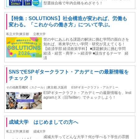
型選抜合格で年内合格をめざそう！
【特集：SOLUTIONS】社会構造が変われば、労働も
変わる。「これからの働き方」について学ぶ。
私立大学|東京都
立教大学
世の中にあふれる課題の解決に挑む学問の面白さを
知れば、将来学びたい学問・研究が見えてくる！
【経済学部 経済政策学科】 ■課題解決に挑む学問
経済・経営・商学＞＞経済学 ■該当するテーマ 経
済
SNSでESPギタークラフト・アカデミーの最新情報を
チェック！
その他教育機関（スクール）|東京都,大阪府
ESPギタークラフト・アカデミー
ESPギタークラフト・アカデミーの最新情報を、Inst
agramとX（旧Twitter）でチェックしよう！
成城大学 はじめましての方へ
私立大学|東京都
成城大学
成城大学ってどんな大学？何が学べる？学生の雰囲