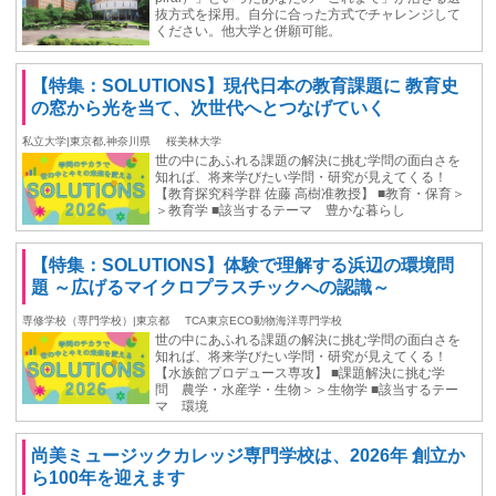
抜方式を採用。自分に合った方式でチャレンジして
ください。他大学と併願可能。
【特集：SOLUTIONS】現代日本の教育課題に 教育史
の窓から光を当て、次世代へとつなげていく
私立大学|東京都,神奈川県
桜美林大学
世の中にあふれる課題の解決に挑む学問の面白さを
知れば、将来学びたい学問・研究が見えてくる！
【教育探究科学群 佐藤 高樹准教授】 ■教育・保育＞
＞教育学 ■該当するテーマ 豊かな暮らし
【特集：SOLUTIONS】体験で理解する浜辺の環境問
題 ～広げるマイクロプラスチックへの認識～
専修学校（専門学校）|東京都
TCA東京ECO動物海洋専門学校
世の中にあふれる課題の解決に挑む学問の面白さを
知れば、将来学びたい学問・研究が見えてくる！
【水族館プロデュース専攻】 ■課題解決に挑む学
問 農学・水産学・生物＞＞生物学 ■該当するテー
マ 環境
尚美ミュージックカレッジ専門学校は、2026年 創立か
ら100年を迎えます