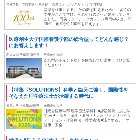
専修学校（専門学校）|東京都
尚美ミュージックカレッジ専門学校
音楽を仕事にする。 その夢を叶えるために、多くの
学生がここで学び、それぞれの道へと巣立っていき
ました。 尚美ミュージックカレッジ専門学校は、20
26年、創立から100年を迎えます。
医療創生大学国際看護学部の総合型ってどんな感じ？
にお答えします！
私立大学|千葉県,福島県
医療創生大学
総合型のポイントなどを解説しています！ぜひご覧
ください！
【特集︓SOLUTIONS】科学と臨床に強く、国際性を
そなえた理学療法士が活躍する時代に
私立大学|千葉県,福島県
医療創生大学
【総合医療学部 理学療法学科】 ■課題解決に挑む学
問 医学・歯学・薬学・看護・リハビリ＞＞リハビリ
テーション・作業療法・理学療法 ■該当するテーマ
健康・安全