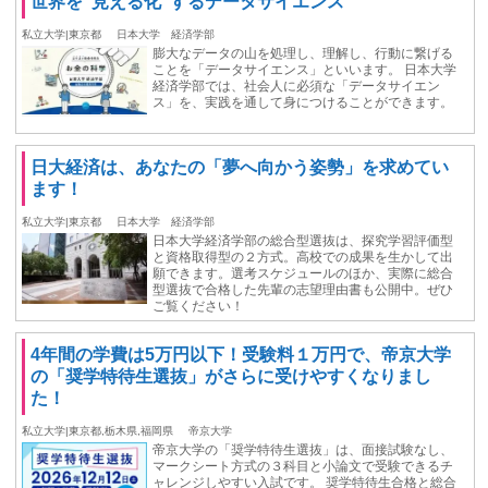
世界を“見える化”するデータサイエンス
私立大学|東京都
日本大学 経済学部
膨大なデータの山を処理し、理解し、行動に繋げる
ことを「データサイエンス」といいます。 日本大学
経済学部では、社会人に必須な「データサイエン
ス」を、実践を通して身につけることができます。
日大経済は、あなたの「夢へ向かう姿勢」を求めてい
ます！
私立大学|東京都
日本大学 経済学部
日本大学経済学部の総合型選抜は、探究学習評価型
と資格取得型の２方式。高校での成果を生かして出
願できます。選考スケジュールのほか、実際に総合
型選抜で合格した先輩の志望理由書も公開中。ぜひ
ご覧ください！
4年間の学費は5万円以下！受験料１万円で、帝京大学
の「奨学特待生選抜」がさらに受けやすくなりまし
た！
私立大学|東京都,栃木県,福岡県
帝京大学
帝京大学の「奨学特待生選抜」は、面接試験なし、
マークシート方式の３科目と小論文で受験できるチ
ャレンジしやすい入試です。 奨学特待生合格と総合