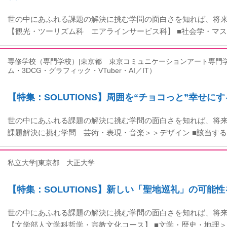
世の中にあふれる課題の解決に挑む学問の面白さを知れば、将
【観光・ツーリズム科 エアラインサービス科】 ■社会学・マス
専修学校（専門学校）|東京都
東京コミュニケーションアート専門
ム・3DCG・グラフィック・VTuber・AI／IT）
【特集：SOLUTIONS】周囲を“チョコっと”幸せ
世の中にあふれる課題の解決に挑む学問の面白さを知れば、将来
課題解決に挑む学問 芸術・表現・音楽＞＞デザイン ■該当す
私立大学|東京都
大正大学
【特集：SOLUTIONS】新しい「聖地巡礼」の可能
世の中にあふれる課題の解決に挑む学問の面白さを知れば、将
【文学部人文学科哲学・宗教文化コース】 ■文学・歴史・地理＞