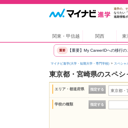
進学の、そ
なりたい「
進路情報ポ
関東・甲信越
関西
東
【重要】My CareerIDへの移行
重要
マイナビ進学(大学・短期大学・専門学校)
スペシャ
東京都・宮崎県のスペシ
エリア・都道府県
指定する
東京都・
学校の種類
指定する