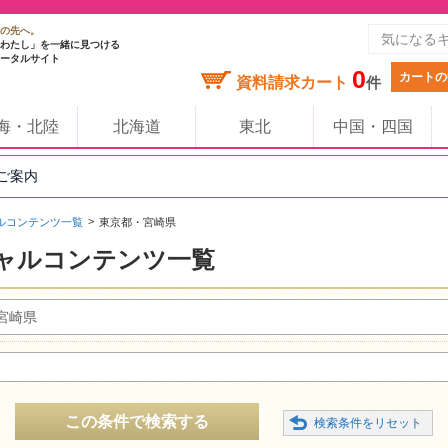
の先へ。
わたし」を一緒に見つける
ータルサイト
0
カートの
資料請求カート
件
海・北陸
北海道
東北
中国・四国
のご案内
ルコンテンツ一覧
東京都・宮崎県
ャルコンテンツ一覧
宮崎県
この条件で検索する