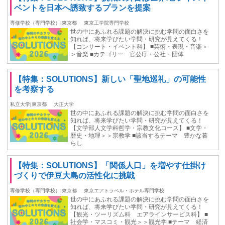
ベントを日本へ誘致するプランを提案
専修学校（専門学校）|東京都
東京工学院専門学校
世の中にあふれる課題の解決に挑む学問の面白さを
知れば、将来学びたい学問・研究が見えてくる！
【コンサート・イベント科】 ■芸術・表現・音楽＞
＞音楽 ■カテゴリー 官公庁・公社・団体
【特集：SOLUTIONS】新しい「聖地巡礼」の可能性
を考察する
私立大学|東京都
大正大学
世の中にあふれる課題の解決に挑む学問の面白さを
知れば、将来学びたい学問・研究が見えてくる！
【文学部人文学科哲学・宗教文化コース】 ■文学・
歴史・地理＞＞宗教学 ■該当するテーマ 豊かな暮
らし
【特集：SOLUTIONS】「関係人口」を増やす仕掛け
づくりで伊豆大島の活性化に挑戦
専修学校（専門学校）|東京都
東京エアトラベル・ホテル専門学校
世の中にあふれる課題の解決に挑む学問の面白さを
知れば、将来学びたい学問・研究が見えてくる！
【観光・ツーリズム科 エアラインサービス科】 ■
社会学・マスコミ・観光＞＞観光学 ■テーマ 経済