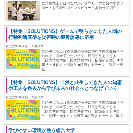
言語聴覚士とは何なのか、タマリハの実習や学費サ
ポートを在校生のインタビューとあわせて紹介！
【特集：SOLUTIONS】ゲームで明らかにした人間の
行動判断基準を災害時の避難誘導に応用
私立大学|東京都
中央大学
世の中にあふれる課題の解決に挑む学問の面白さを
知れば、将来学びたい学問・研究が見えてくる！
【国際情報学部 国際情報学科 飯尾研究室】 ■情
報学・通信＞＞情報学 ■該当するテーマ 健康・安
全
【特集：SOLUTIONS】自然と共生してきた人の知恵
や工夫を過去から学び未来の社会へとつなげていく
私立大学|東京都
成蹊大学
世の中にあふれる課題の解決に挑む学問の面白さを
知れば、将来学びたい学問・研究が見えてくる！
【国際共創学部 国際共創学科 財城ゼミ】 ■文
学・地理・歴史＞＞地理学 ■該当するテーマ 環境
学びやすい環境が整う総合⼤学