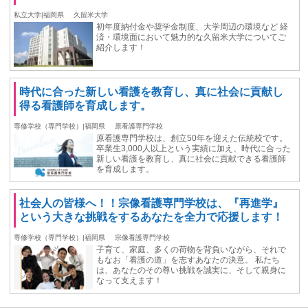
私立大学|福岡県
久留米大学
初年度納付⾦や奨学⾦制度、大学周辺の環境など 経
済・環境⾯において魅力的な久留米大学についてご
紹介します！
時代に合った新しい看護を教育し、真に社会に貢献し
得る看護師を育成します。
専修学校（専門学校）|福岡県
原看護専門学校
原看護専門学校は、創立50年を迎えた伝統校です。
卒業生3,000人以上という実績に加え、時代に合った
新しい看護を教育し、真に社会に貢献できる看護師
を育成します。
社会人の皆様へ！！宗像看護専門学校は、『再進学』
という大きな挑戦をするあなたを全力で応援します！
専修学校（専門学校）|福岡県
宗像看護専門学校
子育て、家庭、多くの荷物を背負いながら、それで
もなお「看護の道」を志すあなたの決意。 私たち
は、あなたのその尊い挑戦を誠実に、そして親身に
なって支えます！