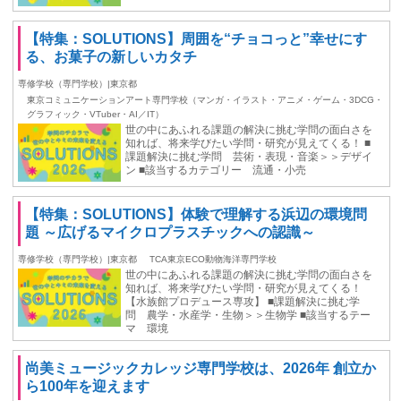
【特集：SOLUTIONS】周囲を“チョコっと”幸せにす
る、お菓子の新しいカタチ
専修学校（専門学校）|東京都
東京コミュニケーションアート専門学校（マンガ・イラスト・アニメ・ゲーム・3DCG・
グラフィック・VTuber・AI／IT）
世の中にあふれる課題の解決に挑む学問の面白さを
知れば、将来学びたい学問・研究が見えてくる！ ■
課題解決に挑む学問 芸術・表現・音楽＞＞デザイ
ン ■該当するカテゴリー 流通・小売
【特集：SOLUTIONS】体験で理解する浜辺の環境問
題 ～広げるマイクロプラスチックへの認識～
専修学校（専門学校）|東京都
TCA東京ECO動物海洋専門学校
世の中にあふれる課題の解決に挑む学問の面白さを
知れば、将来学びたい学問・研究が見えてくる！
【水族館プロデュース専攻】 ■課題解決に挑む学
問 農学・水産学・生物＞＞生物学 ■該当するテー
マ 環境
尚美ミュージックカレッジ専門学校は、2026年 創立か
ら100年を迎えます