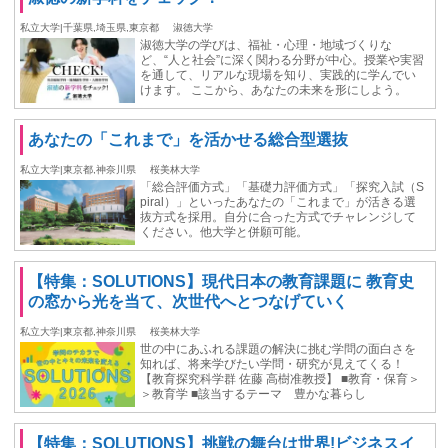
私立大学|千葉県,埼玉県,東京都
淑徳大学
淑徳大学の学びは、福祉・心理・地域づくりな
ど、“人と社会”に深く関わる分野が中心。授業や実習
を通して、リアルな現場を知り、実践的に学んでい
けます。 ここから、あなたの未来を形にしよう。
あなたの「これまで」を活かせる総合型選抜
私立大学|東京都,神奈川県
桜美林大学
「総合評価方式」「基礎力評価方式」「探究入試（S
piral）」といったあなたの「これまで」が活きる選
抜方式を採用。自分に合った方式でチャレンジして
ください。他大学と併願可能。
【特集：SOLUTIONS】現代日本の教育課題に 教育史
の窓から光を当て、次世代へとつなげていく
私立大学|東京都,神奈川県
桜美林大学
世の中にあふれる課題の解決に挑む学問の面白さを
知れば、将来学びたい学問・研究が見えてくる！
【教育探究科学群 佐藤 高樹准教授】 ■教育・保育＞
＞教育学 ■該当するテーマ 豊かな暮らし
【特集：SOLUTIONS】挑戦の舞台は世界!ビジネスイ