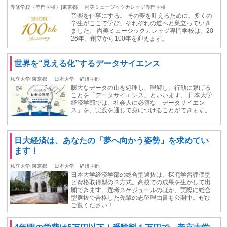
専修学校（専門学校）|東京都
尚美ミュージックカレッジ専門学校
音楽を仕事にする。 その夢を叶えるために、多くの
学生がここで学び、それぞれの道へと巣立っていき
ました。 尚美ミュージックカレッジ専門学校は、20
26年、創立から100年を迎えます。
世界を“見える化”するデータサイエンス
私立大学|東京都
日本大学 経済学部
膨大なデータの山を処理し、理解し、行動に繋げる
ことを「データサイエンス」といいます。 日本大学
経済学部では、社会人に必須な「データサイエン
ス」を、実践を通して身につけることができます。
日大経済は、あなたの「夢へ向かう姿勢」を求めてい
ます！
私立大学|東京都
日本大学 経済学部
日本大学経済学部の総合型選抜は、探究学習評価型
と資格取得型の２方式。高校での成果を生かして出
願できます。選考スケジュールのほか、実際に総合
型選抜で合格した先輩の志望理由書も公開中。ぜひ
ご覧ください！