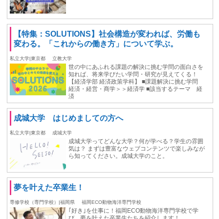
【特集：SOLUTIONS】社会構造が変われば、労働も
変わる。「これからの働き方」について学ぶ。
私立大学|東京都
立教大学
世の中にあふれる課題の解決に挑む学問の面白さを
知れば、将来学びたい学問・研究が見えてくる！
【経済学部 経済政策学科】 ■課題解決に挑む学問
経済・経営・商学＞＞経済学 ■該当するテーマ 経
済
成城大学 はじめましての方へ
私立大学|東京都
成城大学
成城大学ってどんな大学？何が学べる？学生の雰囲
気は？ まずは豊富なウェブコンテンツで楽しみなが
ら知ってください。成城大学のこと。
夢を叶えた卒業生！
専修学校（専門学校）|福岡県
福岡ECO動物海洋専門学校
｢好き｣を仕事に！福岡ECO動物海洋専門学校で学
び、夢を叶えた卒業生たちを紹介します！