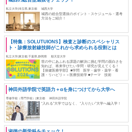
私立大学|埼玉県,東京都
城西大学
城西の総合型選抜のポイント・スケジュール・選考
方法をご紹介！
【特集：SOLUTUIONS】検査と診断のスペシャリス
ト・診療放射線技師がこれから求められる役割とは
私立大学|東京都,千葉県,静岡県
順天堂大学
世の中にあふれる課題の解決に挑む学問の面白さを
知れば、将来学びたい学問・研究が見えてくる！
【保健医療学部】 ■学問 医学・歯学・薬学・看
護・リハビリ＞＞医療技術学 ■テーマ 技術
神田外語学院で英語力＋αを身につけてから大学へ
専修学校（専門学校）|東京都
神田外語学院
“入れる”大学ではなく、 “入りたい”大学へ編入学！
淑徳の新学科をチェック！