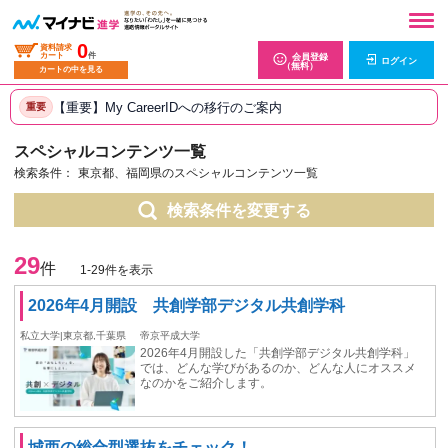
0
資料請求
カート
件
会員登録
ログイン
（無料）
カートの中を見る
【重要】My CareerIDへの移行のご案内
重要
スペシャルコンテンツ一覧
検索条件：
東京都、福岡県のスペシャルコンテンツ一覧
検索条件を変更する
29
件
1-29件を表示
2026年4月開設 共創学部デジタル共創学科
私立大学|東京都,千葉県
帝京平成大学
2026年4月開設した「共創学部デジタル共創学科」
では、どんな学びがあるのか、どんな人にオススメ
なのかをご紹介します。
城西の総合型選抜をチェック！