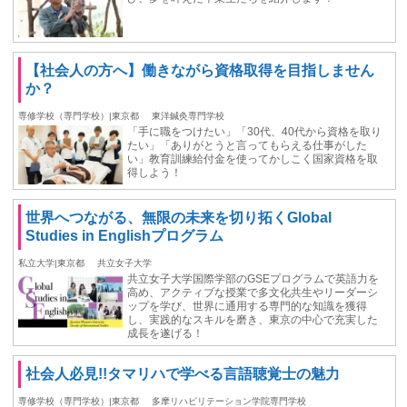
【社会人の方へ】働きながら資格取得を目指しません
か？
専修学校（専門学校）|東京都
東洋鍼灸専門学校
「手に職をつけたい」「30代、40代から資格を取り
たい」「ありがとうと言ってもらえる仕事がした
い」教育訓練給付金を使ってかしこく国家資格を取
得しよう！
世界へつながる、無限の未来を切り拓くGlobal
Studies in Englishプログラム
私立大学|東京都
共立女子大学
共立女子大学国際学部のGSEプログラムで英語力を
高め、アクティブな授業で多文化共生やリーダーシ
ップを学び、世界に通用する専門的な知識を獲得
し、実践的なスキルを磨き、東京の中心で充実した
成長を遂げる！
社会人必見!!タマリハで学べる言語聴覚士の魅力
専修学校（専門学校）|東京都
多摩リハビリテーション学院専門学校