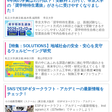
4年間の学費は5万円以下！受験料１万円で、帝京大学
の「奨学特待生選抜」がさらに受けやすくなりまし
た！
私立大学|東京都,栃木県,福岡県
帝京大学
帝京大学の「奨学特待生選抜」は、面接試験なし、
マークシート方式の３科目と小論文で受験できるチ
ャレンジしやすい入試です。 奨学特待生合格と総合
型選抜合格で年内合格をめざそう！
【特集：SOLUTIONS】地域社会の安全・安心を見守
るウェルビーイング研究
私立大学|東京都,神奈川県
青山学院大学
世の中にあふれる課題の解決に挑む学問の面白さを
知れば、将来学びたい学問・研究が見えてくる！ 理
工学部経営システム工学科／栗原 陽介教授 ■情報
学・通信＞＞システム・制御工学 ■ソフトウェア・
通信
SNSでESPギタークラフト・アカデミーの最新情報を
チェック！
その他教育機関（スクール）|東京都,大阪府
ESPギタークラフト・アカデミー
ESPギタークラフト・アカデミーの最新情報を、Inst
agramとX（旧Twitter）でチェックしよう！