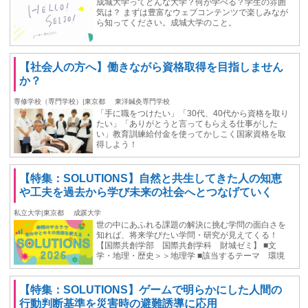
成城大学ってどんな大学？何が学べる？学生の雰囲
気は？ まずは豊富なウェブコンテンツで楽しみなが
ら知ってください。成城大学のこと。
【社会人の方へ】働きながら資格取得を目指しません
か？
専修学校（専門学校）|東京都
東洋鍼灸専門学校
「手に職をつけたい」「30代、40代から資格を取り
たい」「ありがとうと言ってもらえる仕事がした
い」教育訓練給付金を使ってかしこく国家資格を取
得しよう！
【特集：SOLUTIONS】自然と共生してきた人の知恵
や工夫を過去から学び未来の社会へとつなげていく
私立大学|東京都
成蹊大学
世の中にあふれる課題の解決に挑む学問の面白さを
知れば、将来学びたい学問・研究が見えてくる！
【国際共創学部 国際共創学科 財城ゼミ】 ■文
学・地理・歴史＞＞地理学 ■該当するテーマ 環境
【特集：SOLUTIONS】ゲームで明らかにした人間の
行動判断基準を災害時の避難誘導に応用