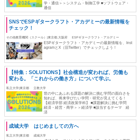
学・通信＞＞システム・制御工学 ■ソフトウェア・
通信
SNSでESPギタークラフト・アカデミーの最新情報を
チェック！
その他教育機関（スクール）|東京都,大阪府
ESPギタークラフト・アカデミー
ESPギタークラフト・アカデミーの最新情報を、Inst
agramとX（旧Twitter）でチェックしよう！
【特集：SOLUTIONS】社会構造が変われば、労働も
変わる。「これからの働き方」について学ぶ。
私立大学|東京都
立教大学
世の中にあふれる課題の解決に挑む学問の面白さを
知れば、将来学びたい学問・研究が見えてくる！
【経済学部 経済政策学科】 ■課題解決に挑む学問
経済・経営・商学＞＞経済学 ■該当するテーマ 経
済
成城大学 はじめましての方へ
私立大学|東京都
成城大学