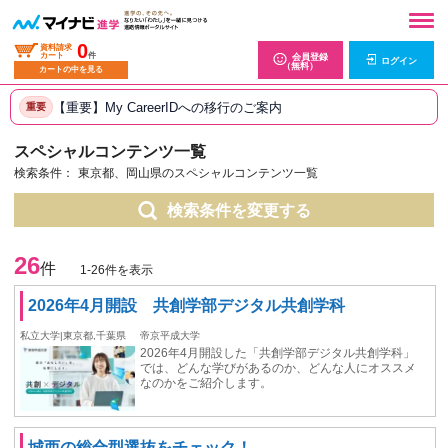
0
資料請求
カート
件
会員登録
ログイン
（無料）
カートの中を見る
【重要】My CareerIDへの移行のご案内
重要
スペシャルコンテンツ一覧
検索条件：
東京都、岡山県のスペシャルコンテンツ一覧
検索条件を変更する
26
件
1-26件を表示
2026年4月開設 共創学部デジタル共創学科
私立大学|東京都,千葉県
帝京平成大学
2026年4月開設した「共創学部デジタル共創学科」
では、どんな学びがあるのか、どんな人にオススメ
なのかをご紹介します。
城西の総合型選抜をチェック！