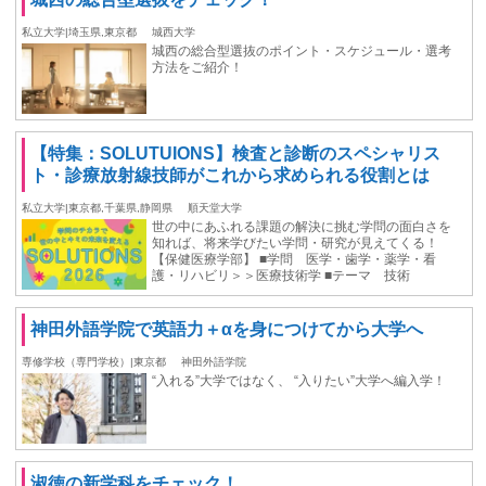
私立大学|埼玉県,東京都
城西大学
城西の総合型選抜のポイント・スケジュール・選考
方法をご紹介！
【特集：SOLUTUIONS】検査と診断のスペシャリス
ト・診療放射線技師がこれから求められる役割とは
私立大学|東京都,千葉県,静岡県
順天堂大学
世の中にあふれる課題の解決に挑む学問の面白さを
知れば、将来学びたい学問・研究が見えてくる！
【保健医療学部】 ■学問 医学・歯学・薬学・看
護・リハビリ＞＞医療技術学 ■テーマ 技術
神田外語学院で英語力＋αを身につけてから大学へ
専修学校（専門学校）|東京都
神田外語学院
“入れる”大学ではなく、 “入りたい”大学へ編入学！
淑徳の新学科をチェック！