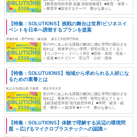
【教育探究科学群 佐藤 高樹准教授】 ■教育・保育＞
＞教育学 ■該当するテーマ 豊かな暮らし
【特集：SOLUTIONS】挑戦の舞台は世界!ビジネスイ
ベントを日本へ誘致するプランを提案
専修学校（専門学校）|東京都
東京工学院専門学校
世の中にあふれる課題の解決に挑む学問の面白さを
知れば、将来学びたい学問・研究が見えてくる！
【コンサート・イベント科】 ■芸術・表現・音楽＞
＞音楽 ■カテゴリー 官公庁・公社・団体
【特集：SOLUTUIONS】地域から求められる人材にな
るための素養とは
私立大学|岡山県,千葉県
環太平洋大学
世の中にあふれる課題の解決に挑む学問の面白さを
知れば、将来学びたい学問・研究が見えてくる！
【経済経営学部 現代経営学科】 ■学問 経済・経
営・商学＞＞経済学 ■テーマ 豊かな暮らし
【特集：SOLUTIONS】体験で理解する浜辺の環境問
題 ～広げるマイクロプラスチックへの認識～