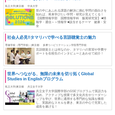
私立大学|東京都
中央大学
世の中にあふれる課題の解決に挑む学問の面白さを
知れば、将来学びたい学問・研究が見えてくる！
【国際情報学部 国際情報学科 飯尾研究室】 ■情
報学・通信＞＞情報学 ■該当するテーマ 健康・安
全
社会人必見!!タマリハで学べる言語聴覚士の魅力
専修学校（専門学校）|東京都
多摩リハビリテーション学院専門学校
言語聴覚士とは何なのか、タマリハの実習や学費サ
ポートを在校生のインタビューとあわせて紹介！
世界へつながる、無限の未来を切り拓くGlobal
Studies in Englishプログラム
私立大学|東京都
共立女子大学
共立女子大学国際学部のGSEプログラムで英語力を
高め、アクティブな授業で多文化共生やリーダーシ
ップを学び、世界に通用する専門的な知識を獲得
し、実践的なスキルを磨き、東京の中心で充実した
成長を遂げる！