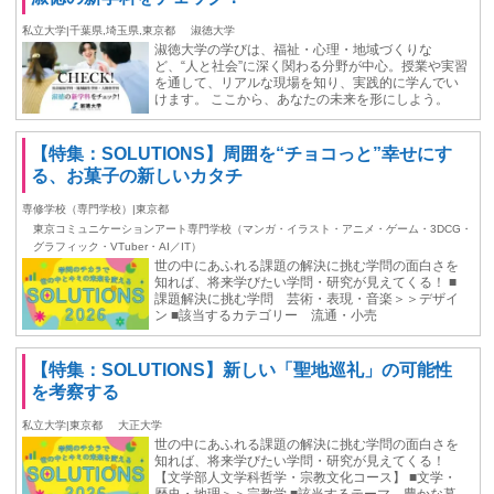
私立大学|千葉県,埼玉県,東京都
淑徳大学
淑徳大学の学びは、福祉・心理・地域づくりな
ど、“人と社会”に深く関わる分野が中心。授業や実習
を通して、リアルな現場を知り、実践的に学んでい
けます。 ここから、あなたの未来を形にしよう。
【特集：SOLUTIONS】周囲を“チョコっと”幸せにす
る、お菓子の新しいカタチ
専修学校（専門学校）|東京都
東京コミュニケーションアート専門学校（マンガ・イラスト・アニメ・ゲーム・3DCG・
グラフィック・VTuber・AI／IT）
世の中にあふれる課題の解決に挑む学問の面白さを
知れば、将来学びたい学問・研究が見えてくる！ ■
課題解決に挑む学問 芸術・表現・音楽＞＞デザイ
ン ■該当するカテゴリー 流通・小売
【特集：SOLUTIONS】新しい「聖地巡礼」の可能性
を考察する
私立大学|東京都
大正大学
世の中にあふれる課題の解決に挑む学問の面白さを
知れば、将来学びたい学問・研究が見えてくる！
【文学部人文学科哲学・宗教文化コース】 ■文学・