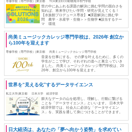
専修学校（専門学校）|東京都
TCA東京ECO動物海洋専門学校
世の中にあふれる課題の解決に挑む学問の面白さを
知れば、将来学びたい学問・研究が見えてくる！
【水族館プロデュース専攻】 ■課題解決に挑む学
問 農学・水産学・生物＞＞生物学 ■該当するテー
マ 環境
尚美ミュージックカレッジ専門学校は、2026年 創立か
ら100年を迎えます
専修学校（専門学校）|東京都
尚美ミュージックカレッジ専門学校
音楽を仕事にする。 その夢を叶えるために、多くの
学生がここで学び、それぞれの道へと巣立っていき
ました。 尚美ミュージックカレッジ専門学校は、20
26年、創立から100年を迎えます。
世界を“見える化”するデータサイエンス
私立大学|東京都
日本大学 経済学部
膨大なデータの山を処理し、理解し、行動に繋げる
ことを「データサイエンス」といいます。 日本大学
経済学部では、社会人に必須な「データサイエン
ス」を、実践を通して身につけることができます。
日大経済は、あなたの「夢へ向かう姿勢」を求めてい