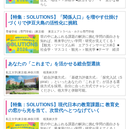
歴史・地理＞＞宗教学 ■該当するテーマ 豊かな暮
らし
【特集：SOLUTIONS】「関係人口」を増やす仕掛け
づくりで伊豆大島の活性化に挑戦
専修学校（専門学校）|東京都
東京エアトラベル・ホテル専門学校
世の中にあふれる課題の解決に挑む学問の面白さを
知れば、将来学びたい学問・研究が見えてくる！
【観光・ツーリズム科 エアラインサービス科】 ■
社会学・マスコミ・観光＞＞観光学 ■テーマ 経済
あなたの「これまで」を活かせる総合型選抜
私立大学|東京都,神奈川県
桜美林大学
「総合評価方式」「基礎力評価方式」「探究入試（S
piral）」といったあなたの「これまで」が活きる選
抜方式を採用。自分に合った方式でチャレンジして
ください。他大学と併願可能。
【特集：SOLUTIONS】現代日本の教育課題に 教育史
の窓から光を当て、次世代へとつなげていく
私立大学|東京都,神奈川県
桜美林大学
世の中にあふれる課題の解決に挑む学問の面白さを
知れば、将来学びたい学問・研究が見えてくる！