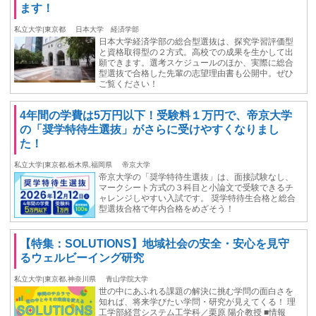
ます！
私立大学|東京都
日本大学 経済学部
日本大学経済学部の総合型選抜は、探究学習評価型
と資格取得型の２方式。高校での成果を生かして出
願できます。選考スケジュールのほか、実際に総合
型選抜で合格した先輩の志望理由書も公開中。ぜひ
ご覧ください！
4年間の学費は5万円以下！受験料１万円で、帝京大学
の「奨学特待生選抜」がさらに受けやすくなりまし
た！
私立大学|東京都,栃木県,福岡県
帝京大学
帝京大学の「奨学特待生選抜」は、面接試験なし、
マークシート方式の３科目と小論文で受験できるチ
ャレンジしやすい入試です。 奨学特待生合格と総合
型選抜合格で年内合格をめざそう！
【特集：SOLUTIONS】地域社会の安全・安心を見守
るウェルビーイング研究
私立大学|東京都,神奈川県
青山学院大学
世の中にあふれる課題の解決に挑む学問の面白さを
知れば、将来学びたい学問・研究が見えてくる！ 理
工学部経営システム工学科／栗原 陽介教授 ■情報