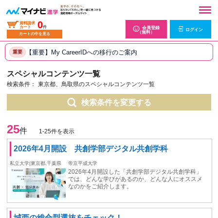
0
資料請求
カート
件
会員登録
ログイン
（無料）
カートの中を見る
【重要】My CareerIDへの移行のご案内
重要
スペシャルコンテンツ一覧
検索条件：
東京都、鳥取県のスペシャルコンテンツ一覧
検索条件を変更する
25
件
1-25件を表示
2026年4月開設 共創学部デジタル共創学科
私立大学|東京都,千葉県
帝京平成大学
2026年4月開設した「共創学部デジタル共創学科」
では、どんな学びがあるのか、どんな人にオススメ
なのかをご紹介します。
城西の総合型選抜をチェック！