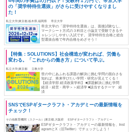
4年間の学費は5万円以下！受験料１万円で、帝京大学
の「奨学特待生選抜」がさらに受けやすくなりまし
た！
私立大学|東京都,栃木県,福岡県
帝京大学
帝京大学の「奨学特待生選抜」は、面接試験なし、
マークシート方式の３科目と小論文で受験できるチ
ャレンジしやすい入試です。 奨学特待生合格と総合
型選抜合格で年内合格をめざそう！
【特集：SOLUTIONS】社会構造が変われば、労働も
変わる。「これからの働き方」について学ぶ。
私立大学|東京都
立教大学
世の中にあふれる課題の解決に挑む学問の面白さを
知れば、将来学びたい学問・研究が見えてくる！
【経済学部 経済政策学科】 ■課題解決に挑む学問
経済・経営・商学＞＞経済学 ■該当するテーマ 経
済
SNSでESPギタークラフト・アカデミーの最新情報を
チェック！
その他教育機関（スクール）|東京都,大阪府
ESPギタークラフト・アカデミー
ESPギタークラフト・アカデミーの最新情報を、Inst
agramとX（旧Twitter）でチェックしよう！