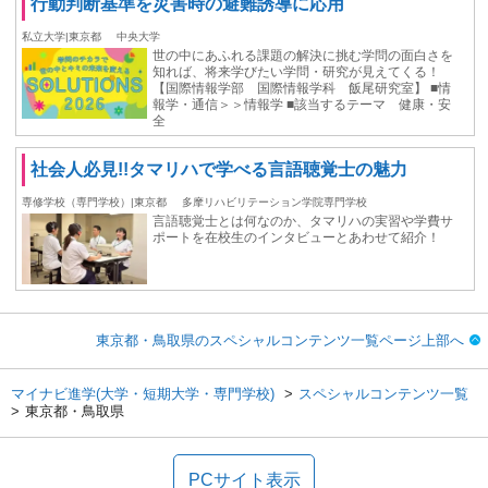
行動判断基準を災害時の避難誘導に応用
私立大学|東京都
中央大学
世の中にあふれる課題の解決に挑む学問の面白さを
知れば、将来学びたい学問・研究が見えてくる！
【国際情報学部 国際情報学科 飯尾研究室】 ■情
報学・通信＞＞情報学 ■該当するテーマ 健康・安
全
社会人必見!!タマリハで学べる言語聴覚士の魅力
専修学校（専門学校）|東京都
多摩リハビリテーション学院専門学校
言語聴覚士とは何なのか、タマリハの実習や学費サ
ポートを在校生のインタビューとあわせて紹介！
東京都・鳥取県のスペシャルコンテンツ一覧ページ上部へ
マイナビ進学(大学・短期大学・専門学校)
スペシャルコンテンツ一覧
東京都・鳥取県
PCサイト表示