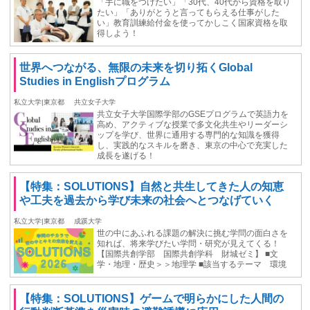
「手に職をつけたい」「30代、40代から資格を取り
たい」「ありがとうと言ってもらえる仕事がした
い」教育訓練給付金を使ってかしこく国家資格を取
得しよう！
世界へつながる、無限の未来を切り拓くGlobal
Studies in Englishプログラム
私立大学|東京都
共立女子大学
共立女子大学国際学部のGSEプログラムで英語力を
高め、アクティブな授業で多文化共生やリーダーシ
ップを学び、世界に通用する専門的な知識を獲得
し、実践的なスキルを磨き、東京の中心で充実した
成長を遂げる！
【特集：SOLUTIONS】自然と共生してきた人の知恵
や工夫を過去から学び未来の社会へとつなげていく
私立大学|東京都
成蹊大学
世の中にあふれる課題の解決に挑む学問の面白さを
知れば、将来学びたい学問・研究が見えてくる！
【国際共創学部 国際共創学科 財城ゼミ】 ■文
学・地理・歴史＞＞地理学 ■該当するテーマ 環境
【特集：SOLUTIONS】ゲームで明らかにした人間の