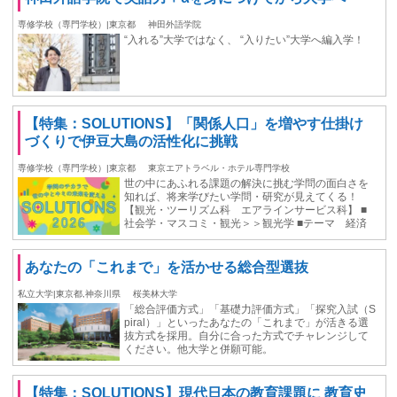
専修学校（専門学校）|東京都
神田外語学院
“入れる”大学ではなく、 “入りたい”大学へ編入学！
【特集：SOLUTIONS】「関係人口」を増やす仕掛け
づくりで伊豆大島の活性化に挑戦
専修学校（専門学校）|東京都
東京エアトラベル・ホテル専門学校
世の中にあふれる課題の解決に挑む学問の面白さを
知れば、将来学びたい学問・研究が見えてくる！
【観光・ツーリズム科 エアラインサービス科】 ■
社会学・マスコミ・観光＞＞観光学 ■テーマ 経済
あなたの「これまで」を活かせる総合型選抜
私立大学|東京都,神奈川県
桜美林大学
「総合評価方式」「基礎力評価方式」「探究入試（S
piral）」といったあなたの「これまで」が活きる選
抜方式を採用。自分に合った方式でチャレンジして
ください。他大学と併願可能。
【特集：SOLUTIONS】現代日本の教育課題に 教育史