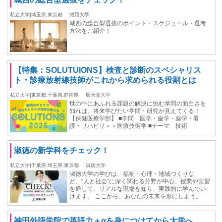
私立大学|埼玉県,東京都
城西大学
城西の総合型選抜のポイント・スケジュール・選考
方法をご紹介！
【特集：SOLUTUIONS】検査と診断のスペシャリス
ト・診療放射線技師がこれから求められる役割とは
私立大学|東京都,千葉県,静岡県
順天堂大学
世の中にあふれる課題の解決に挑む学問の面白さを
知れば、将来学びたい学問・研究が見えてくる！
【保健医療学部】 ■学問 医学・歯学・薬学・看
護・リハビリ＞＞医療技術学 ■テーマ 技術
淑徳の新学科をチェック！
私立大学|千葉県,埼玉県,東京都
淑徳大学
淑徳大学の学びは、福祉・心理・地域づくりな
ど、“人と社会”に深く関わる分野が中心。授業や実習
を通して、リアルな現場を知り、実践的に学んでい
けます。 ここから、あなたの未来を形にしよう。
神田外語学院で英語力＋αを身につけてから大学へ