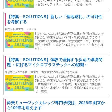
【コンサート・イベント科】 ■芸術・表現・音楽＞
＞音楽 ■カテゴリー 官公庁・公社・団体
【特集：SOLUTIONS】新しい「聖地巡礼」の可能性
を考察する
私立大学|東京都
大正大学
世の中にあふれる課題の解決に挑む学問の面白さを
知れば、将来学びたい学問・研究が見えてくる！
【文学部人文学科哲学・宗教文化コース】 ■文学・
歴史・地理＞＞宗教学 ■該当するテーマ 豊かな暮
らし
【特集：SOLUTIONS】体験で理解する浜辺の環境問
題 ～広げるマイクロプラスチックへの認識～
専修学校（専門学校）|東京都
TCA東京ECO動物海洋専門学校
世の中にあふれる課題の解決に挑む学問の面白さを
知れば、将来学びたい学問・研究が見えてくる！
【水族館プロデュース専攻】 ■課題解決に挑む学
問 農学・水産学・生物＞＞生物学 ■該当するテー
マ 環境
尚美ミュージックカレッジ専門学校は、2026年 創立か
ら100年を迎えます