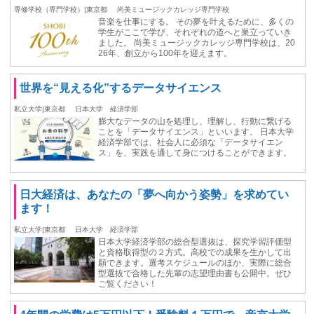
専修学校（専門学校）|東京都
尚美ミュージックカレッジ専門学校
音楽を仕事にする。 その夢を叶えるために、多くの
学生がここで学び、それぞれの道へと巣立っていき
ました。 尚美ミュージックカレッジ専門学校は、20
26年、創立から100年を迎えます。
世界を“見える化”するデータサイエンス
私立大学|東京都
日本大学 経済学部
膨大なデータの山を処理し、理解し、行動に繋げる
ことを「データサイエンス」といいます。 日本大学
経済学部では、社会人に必須な「データサイエン
ス」を、実践を通して身につけることができます。
日大経済は、あなたの「夢へ向かう姿勢」を求めてい
ます！
私立大学|東京都
日本大学 経済学部
日本大学経済学部の総合型選抜は、探究学習評価型
と資格取得型の２方式。高校での成果を生かして出
願できます。選考スケジュールのほか、実際に総合
型選抜で合格した先輩の志望理由書も公開中。ぜひ
ご覧ください！