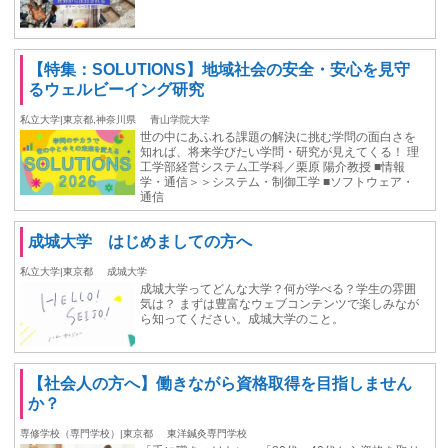
【特集：SOLUTIONS】地域社会の安全・安心を見守
るウェルビーイング研究
私立大学|東京都,神奈川県
青山学院大学
世の中にあふれる課題の解決に挑む学問の面白さを
知れば、将来学びたい学問・研究が見えてくる！ 理
工学部経営システム工学科／栗原 陽介教授 ■情報
学・通信＞＞システム・制御工学 ■ソフトウェア・
通信
成城大学 はじめましての方へ
私立大学|東京都
成城大学
成城大学ってどんな大学？何が学べる？学生の雰囲
気は？ まずは豊富なウェブコンテンツで楽しみなが
ら知ってください。成城大学のこと。
【社会人の方へ】働きながら資格取得を目指しません
か？
専修学校（専門学校）|東京都
東洋鍼灸専門学校