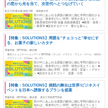
の窓から光を当て、次世代へとつなげていく
私立大学|東京都,神奈川県
桜美林大学
世の中にあふれる課題の解決に挑む学問の面白さを
知れば、将来学びたい学問・研究が見えてくる！
【教育探究科学群 佐藤 高樹准教授】 ■教育・保育＞
＞教育学 ■該当するテーマ 豊かな暮らし
【特集：SOLUTIONS】周囲を“チョコっと”幸せにす
る、お菓子の新しいカタチ
専修学校（専門学校）|東京都
東京コミュニケーションアート専門学校（マンガ・イラスト・アニメ・ゲーム・3DCG・
グラフィック・VTuber・AI／IT）
世の中にあふれる課題の解決に挑む学問の面白さを
知れば、将来学びたい学問・研究が見えてくる！ ■
課題解決に挑む学問 芸術・表現・音楽＞＞デザイ
ン ■該当するカテゴリー 流通・小売
【特集：SOLUTIONS】挑戦の舞台は世界!ビジネスイ
ベントを日本へ誘致するプランを提案
専修学校（専門学校）|東京都
東京工学院専門学校
世の中にあふれる課題の解決に挑む学問の面白さを
知れば、将来学びたい学問・研究が見えてくる！