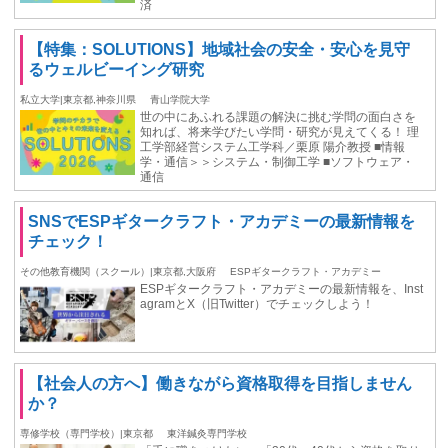
済
【特集：SOLUTIONS】地域社会の安全・安心を見守
るウェルビーイング研究
私立大学|東京都,神奈川県
青山学院大学
世の中にあふれる課題の解決に挑む学問の面白さを
知れば、将来学びたい学問・研究が見えてくる！ 理
工学部経営システム工学科／栗原 陽介教授 ■情報
学・通信＞＞システム・制御工学 ■ソフトウェア・
通信
SNSでESPギタークラフト・アカデミーの最新情報を
チェック！
その他教育機関（スクール）|東京都,大阪府
ESPギタークラフト・アカデミー
ESPギタークラフト・アカデミーの最新情報を、Inst
agramとX（旧Twitter）でチェックしよう！
【社会人の方へ】働きながら資格取得を目指しません
か？
専修学校（専門学校）|東京都
東洋鍼灸専門学校