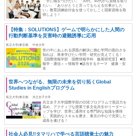
「手に職をつけたい」「30代、40代から資格を取り
たい」「ありがとうと言ってもらえる仕事がした
い」教育訓練給付金を使ってかしこく国家資格を取
得しよう！
【特集：SOLUTIONS】ゲームで明らかにした人間の
行動判断基準を災害時の避難誘導に応用
私立大学|東京都
中央大学
世の中にあふれる課題の解決に挑む学問の面白さを
知れば、将来学びたい学問・研究が見えてくる！
【国際情報学部 国際情報学科 飯尾研究室】 ■情
報学・通信＞＞情報学 ■該当するテーマ 健康・安
全
世界へつながる、無限の未来を切り拓くGlobal
Studies in Englishプログラム
私立大学|東京都
共立女子大学
共立女子大学国際学部のGSEプログラムで英語力を
高め、アクティブな授業で多文化共生やリーダーシ
ップを学び、世界に通用する専門的な知識を獲得
し、実践的なスキルを磨き、東京の中心で充実した
成長を遂げる！
社会人必見!!タマリハで学べる言語聴覚士の魅力