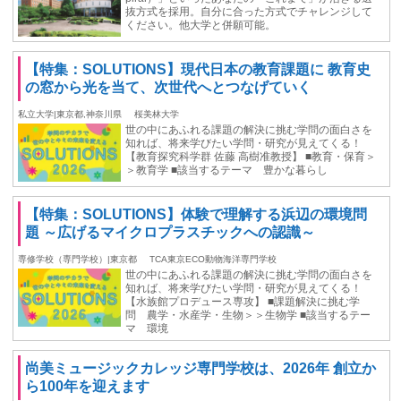
抜方式を採用。自分に合った方式でチャレンジして
ください。他大学と併願可能。
【特集：SOLUTIONS】現代日本の教育課題に 教育史
の窓から光を当て、次世代へとつなげていく
私立大学|東京都,神奈川県
桜美林大学
世の中にあふれる課題の解決に挑む学問の面白さを
知れば、将来学びたい学問・研究が見えてくる！
【教育探究科学群 佐藤 高樹准教授】 ■教育・保育＞
＞教育学 ■該当するテーマ 豊かな暮らし
【特集：SOLUTIONS】体験で理解する浜辺の環境問
題 ～広げるマイクロプラスチックへの認識～
専修学校（専門学校）|東京都
TCA東京ECO動物海洋専門学校
世の中にあふれる課題の解決に挑む学問の面白さを
知れば、将来学びたい学問・研究が見えてくる！
【水族館プロデュース専攻】 ■課題解決に挑む学
問 農学・水産学・生物＞＞生物学 ■該当するテー
マ 環境
尚美ミュージックカレッジ専門学校は、2026年 創立か
ら100年を迎えます