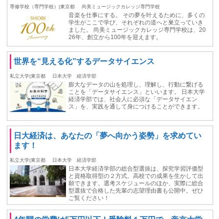
専修学校（専門学校）|東京都
尚美ミュージックカレッジ専門学校
音楽を仕事にする。 その夢を叶えるために、多くの
学生がここで学び、それぞれの道へと巣立っていき
ました。 尚美ミュージックカレッジ専門学校は、20
26年、創立から100年を迎えます。
世界を“見える化”するデータサイエンス
私立大学|東京都
日本大学 経済学部
膨大なデータの山を処理し、理解し、行動に繋げる
ことを「データサイエンス」といいます。 日本大学
経済学部では、社会人に必須な「データサイエン
ス」を、実践を通して身につけることができます。
日大経済は、あなたの「夢へ向かう姿勢」を求めてい
ます！
私立大学|東京都
日本大学 経済学部
日本大学経済学部の総合型選抜は、探究学習評価型
と資格取得型の２方式。高校での成果を生かして出
願できます。選考スケジュールのほか、実際に総合
型選抜で合格した先輩の志望理由書も公開中。ぜひ
ご覧ください！