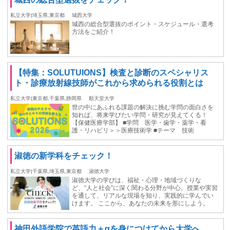
私立大学|埼玉県,東京都
城西大学
城西の総合型選抜のポイント・スケジュール・選考
方法をご紹介！
【特集：SOLUTUIONS】検査と診断のスペシャリス
ト・診療放射線技師がこれから求められる役割とは
私立大学|東京都,千葉県,静岡県
順天堂大学
世の中にあふれる課題の解決に挑む学問の面白さを
知れば、将来学びたい学問・研究が見えてくる！
【保健医療学部】 ■学問 医学・歯学・薬学・看
護・リハビリ＞＞医療技術学 ■テーマ 技術
淑徳の新学科をチェック！
私立大学|千葉県,埼玉県,東京都
淑徳大学
淑徳大学の学びは、福祉・心理・地域づくりな
ど、“人と社会”に深く関わる分野が中心。授業や実習
を通して、リアルな現場を知り、実践的に学んでい
けます。 ここから、あなたの未来を形にしよう。
神田外語学院で英語力＋αを身につけてから大学へ