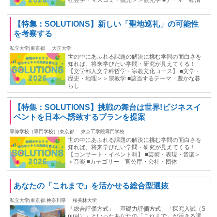
社会学・マスコミ・観光＞＞観光学 ■テーマ 経済
【特集：SOLUTIONS】新しい「聖地巡礼」の可能性
を考察する
私立大学|東京都
大正大学
世の中にあふれる課題の解決に挑む学問の面白さを
知れば、将来学びたい学問・研究が見えてくる！
【文学部人文学科哲学・宗教文化コース】 ■文学・
歴史・地理＞＞宗教学 ■該当するテーマ 豊かな暮
らし
【特集：SOLUTIONS】挑戦の舞台は世界!ビジネスイ
ベントを日本へ誘致するプランを提案
専修学校（専門学校）|東京都
東京工学院専門学校
世の中にあふれる課題の解決に挑む学問の面白さを
知れば、将来学びたい学問・研究が見えてくる！
【コンサート・イベント科】 ■芸術・表現・音楽＞
＞音楽 ■カテゴリー 官公庁・公社・団体
あなたの「これまで」を活かせる総合型選抜
私立大学|東京都,神奈川県
桜美林大学
「総合評価方式」「基礎力評価方式」「探究入試（S
piral）」といったあなたの「これまで」が活きる選