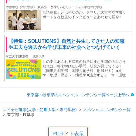
専修学校（専門学校）|東京都
多摩リハビリテーション学院専門学校
言語聴覚士とは何なのか、タマリハの実習や学費サ
ポートを在校生のインタビューとあわせて紹介！
【特集：SOLUTIONS】自然と共生してきた人の知恵
や工夫を過去から学び未来の社会へとつなげていく
私立大学|東京都
成蹊大学
世の中にあふれる課題の解決に挑む学問の面白さを
知れば、将来学びたい学問・研究が見えてくる！
【国際共創学部 国際共創学科 財城ゼミ】 ■文
学・地理・歴史＞＞地理学 ■該当するテーマ 環境
東京都・岐阜県のスペシャルコンテンツ一覧ページ上部へ
マイナビ進学(大学・短期大学・専門学校)
スペシャルコンテンツ一覧
東京都・岐阜県
PCサイト表示