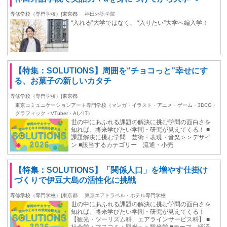
専修学校（専門学校）|東京都
神田外語学院
“入れる”大学ではなく、 “入りたい”大学へ編入学！
【特集：SOLUTIONS】周囲を“チョコっと”幸せにす
る、お菓子の新しいカタチ
専修学校（専門学校）|東京都
東京コミュニケーションアート専門学校（マンガ・イラスト・アニメ・ゲーム・3DCG・
グラフィック・VTuber・AI／IT）
世の中にあふれる課題の解決に挑む学問の面白さを
知れば、将来学びたい学問・研究が見えてくる！ ■
課題解決に挑む学問 芸術・表現・音楽＞＞デザイ
ン ■該当するカテゴリー 流通・小売
【特集：SOLUTIONS】「関係人口」を増やす仕掛け
づくりで伊豆大島の活性化に挑戦
専修学校（専門学校）|東京都
東京エアトラベル・ホテル専門学校
世の中にあふれる課題の解決に挑む学問の面白さを
知れば、将来学びたい学問・研究が見えてくる！
【観光・ツーリズム科 エアラインサービス科】 ■