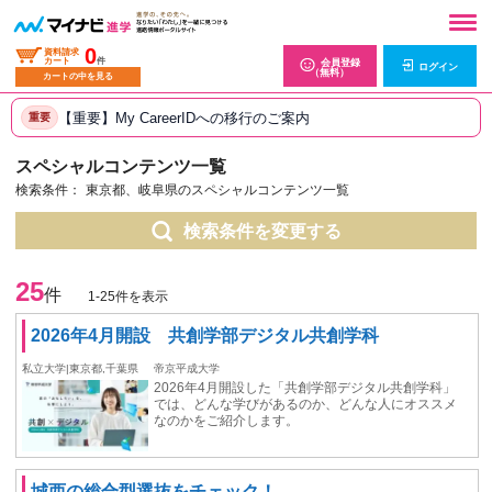
0
資料請求
カート
件
会員登録
ログイン
（無料）
カートの中を見る
【重要】My CareerIDへの移行のご案内
重要
スペシャルコンテンツ一覧
検索条件：
東京都、岐阜県のスペシャルコンテンツ一覧
検索条件を変更する
25
件
1-25件を表示
2026年4月開設 共創学部デジタル共創学科
私立大学|東京都,千葉県
帝京平成大学
2026年4月開設した「共創学部デジタル共創学科」
では、どんな学びがあるのか、どんな人にオススメ
なのかをご紹介します。
城西の総合型選抜をチェック！