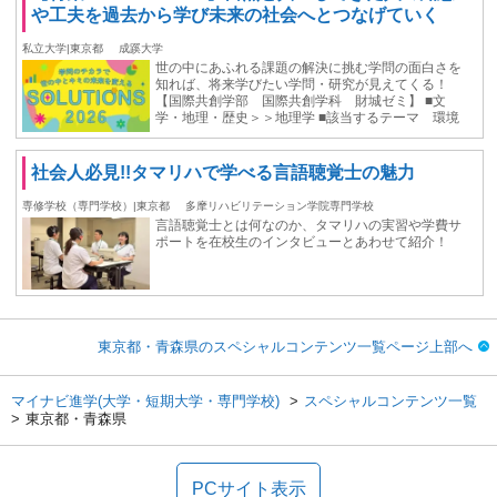
や工夫を過去から学び未来の社会へとつなげていく
私立大学|東京都
成蹊大学
世の中にあふれる課題の解決に挑む学問の面白さを
知れば、将来学びたい学問・研究が見えてくる！
【国際共創学部 国際共創学科 財城ゼミ】 ■文
学・地理・歴史＞＞地理学 ■該当するテーマ 環境
社会人必見!!タマリハで学べる言語聴覚士の魅力
専修学校（専門学校）|東京都
多摩リハビリテーション学院専門学校
言語聴覚士とは何なのか、タマリハの実習や学費サ
ポートを在校生のインタビューとあわせて紹介！
東京都・青森県のスペシャルコンテンツ一覧ページ上部へ
マイナビ進学(大学・短期大学・専門学校)
スペシャルコンテンツ一覧
東京都・青森県
PCサイト表示