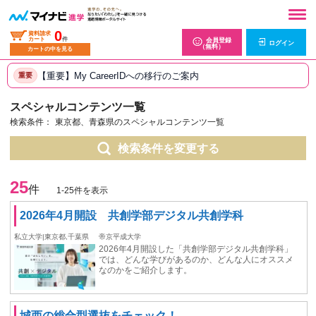
0
資料請求
カート
件
会員登録
ログイン
（無料）
カートの中を見る
【重要】My CareerIDへの移行のご案内
重要
スペシャルコンテンツ一覧
検索条件：
東京都、青森県のスペシャルコンテンツ一覧
検索条件を変更する
25
件
1-25件を表示
2026年4月開設 共創学部デジタル共創学科
私立大学|東京都,千葉県
帝京平成大学
2026年4月開設した「共創学部デジタル共創学科」
では、どんな学びがあるのか、どんな人にオススメ
なのかをご紹介します。
城西の総合型選抜をチェック！