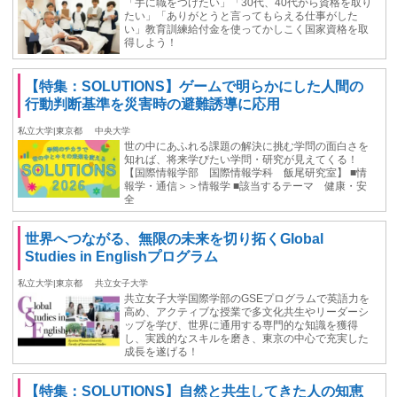
「手に職をつけたい」「30代、40代から資格を取り
たい」「ありがとうと言ってもらえる仕事がした
い」教育訓練給付金を使ってかしこく国家資格を取
得しよう！
【特集：SOLUTIONS】ゲームで明らかにした人間の
行動判断基準を災害時の避難誘導に応用
私立大学|東京都
中央大学
世の中にあふれる課題の解決に挑む学問の面白さを
知れば、将来学びたい学問・研究が見えてくる！
【国際情報学部 国際情報学科 飯尾研究室】 ■情
報学・通信＞＞情報学 ■該当するテーマ 健康・安
全
世界へつながる、無限の未来を切り拓くGlobal
Studies in Englishプログラム
私立大学|東京都
共立女子大学
共立女子大学国際学部のGSEプログラムで英語力を
高め、アクティブな授業で多文化共生やリーダーシ
ップを学び、世界に通用する専門的な知識を獲得
し、実践的なスキルを磨き、東京の中心で充実した
成長を遂げる！
【特集：SOLUTIONS】自然と共生してきた人の知恵