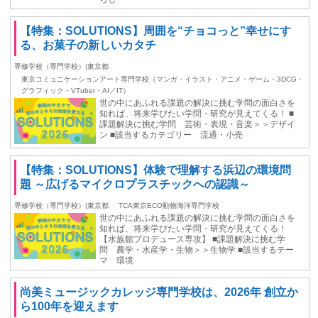
【特集：SOLUTIONS】周囲を“チョコっと”幸せにす
る、お菓子の新しいカタチ
専修学校（専門学校）|東京都
東京コミュニケーションアート専門学校（マンガ・イラスト・アニメ・ゲーム・3DCG・
グラフィック・VTuber・AI／IT）
世の中にあふれる課題の解決に挑む学問の面白さを
知れば、将来学びたい学問・研究が見えてくる！ ■
課題解決に挑む学問 芸術・表現・音楽＞＞デザイ
ン ■該当するカテゴリー 流通・小売
【特集：SOLUTIONS】体験で理解する浜辺の環境問
題 ～広げるマイクロプラスチックへの認識～
専修学校（専門学校）|東京都
TCA東京ECO動物海洋専門学校
世の中にあふれる課題の解決に挑む学問の面白さを
知れば、将来学びたい学問・研究が見えてくる！
【水族館プロデュース専攻】 ■課題解決に挑む学
問 農学・水産学・生物＞＞生物学 ■該当するテー
マ 環境
尚美ミュージックカレッジ専門学校は、2026年 創立か
ら100年を迎えます