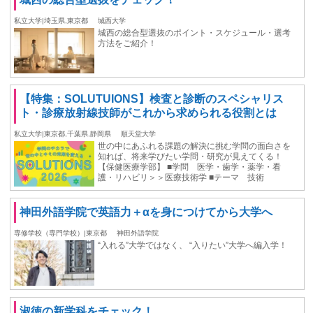
私立大学|埼玉県,東京都
城西大学
城西の総合型選抜のポイント・スケジュール・選考
方法をご紹介！
【特集：SOLUTUIONS】検査と診断のスペシャリス
ト・診療放射線技師がこれから求められる役割とは
私立大学|東京都,千葉県,静岡県
順天堂大学
世の中にあふれる課題の解決に挑む学問の面白さを
知れば、将来学びたい学問・研究が見えてくる！
【保健医療学部】 ■学問 医学・歯学・薬学・看
護・リハビリ＞＞医療技術学 ■テーマ 技術
神田外語学院で英語力＋αを身につけてから大学へ
専修学校（専門学校）|東京都
神田外語学院
“入れる”大学ではなく、 “入りたい”大学へ編入学！
淑徳の新学科をチェック！