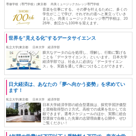
専修学校（専門学校）|東京都
尚美ミュージックカレッジ専門学校
音楽を仕事にする。 その夢を叶えるために、多くの
学生がここで学び、それぞれの道へと巣立っていき
ました。 尚美ミュージックカレッジ専門学校は、20
26年、創立から100年を迎えます。
世界を“見える化”するデータサイエンス
私立大学|東京都
日本大学 経済学部
膨大なデータの山を処理し、理解し、行動に繋げる
ことを「データサイエンス」といいます。 日本大学
経済学部では、社会人に必須な「データサイエン
ス」を、実践を通して身につけることができます。
日大経済は、あなたの「夢へ向かう姿勢」を求めてい
ます！
私立大学|東京都
日本大学 経済学部
日本大学経済学部の総合型選抜は、探究学習評価型
と資格取得型の２方式。高校での成果を生かして出
願できます。選考スケジュールのほか、実際に総合
型選抜で合格した先輩の志望理由書も公開中。ぜひ
ご覧ください！