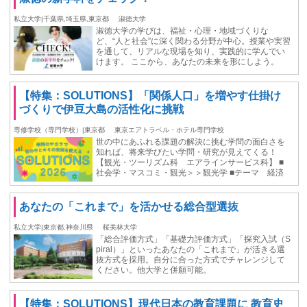
私立大学|千葉県,埼玉県,東京都
淑徳大学
淑徳大学の学びは、福祉・心理・地域づくりな
ど、“人と社会”に深く関わる分野が中心。授業や実習
を通して、リアルな現場を知り、実践的に学んでい
けます。 ここから、あなたの未来を形にしよう。
【特集：SOLUTIONS】「関係人口」を増やす仕掛け
づくりで伊豆大島の活性化に挑戦
専修学校（専門学校）|東京都
東京エアトラベル・ホテル専門学校
世の中にあふれる課題の解決に挑む学問の面白さを
知れば、将来学びたい学問・研究が見えてくる！
【観光・ツーリズム科 エアラインサービス科】 ■
社会学・マスコミ・観光＞＞観光学 ■テーマ 経済
あなたの「これまで」を活かせる総合型選抜
私立大学|東京都,神奈川県
桜美林大学
「総合評価方式」「基礎力評価方式」「探究入試（S
piral）」といったあなたの「これまで」が活きる選
抜方式を採用。自分に合った方式でチャレンジして
ください。他大学と併願可能。
【特集：SOLUTIONS】現代日本の教育課題に 教育史