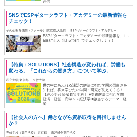
通信
SNSでESPギタークラフト・アカデミーの最新情報を
チェック！
その他教育機関（スクール）|東京都,大阪府
ESPギタークラフト・アカデミー
ESPギタークラフト・アカデミーの最新情報を、Inst
agramとX（旧Twitter）でチェックしよう！
【特集：SOLUTIONS】社会構造が変われば、労働も
変わる。「これからの働き方」について学ぶ。
私立大学|東京都
立教大学
世の中にあふれる課題の解決に挑む学問の面白さを
知れば、将来学びたい学問・研究が見えてくる！
【経済学部 経済政策学科】 ■課題解決に挑む学問
経済・経営・商学＞＞経済学 ■該当するテーマ 経
済
【社会人の方へ】働きながら資格取得を目指しません
か？
専修学校（専門学校）|東京都
東洋鍼灸専門学校