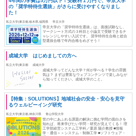
4年間の学費は5万円以下！受験料１万円で、帝京大学
の「奨学特待生選抜」がさらに受けやすくなりまし
た！
私立大学|東京都,栃木県,福岡県
帝京大学
帝京大学の「奨学特待生選抜」は、面接試験なし、
マークシート方式の３科目と小論文で受験できるチ
ャレンジしやすい入試です。 奨学特待生合格と総合
型選抜合格で年内合格をめざそう！
成城大学 はじめましての方へ
私立大学|東京都
成城大学
成城大学ってどんな大学？何が学べる？学生の雰囲
気は？ まずは豊富なウェブコンテンツで楽しみなが
ら知ってください。成城大学のこと。
【特集：SOLUTIONS】地域社会の安全・安心を見守
るウェルビーイング研究
私立大学|東京都,神奈川県
青山学院大学
世の中にあふれる課題の解決に挑む学問の面白さを
知れば、将来学びたい学問・研究が見えてくる！ 理
工学部経営システム工学科／栗原 陽介教授 ■情報
学・通信＞＞システム・制御工学 ■ソフトウェア・