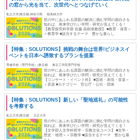
の窓から光を当て、次世代へとつなげていく
私立大学|東京都,神奈川県
桜美林大学
世の中にあふれる課題の解決に挑む学問の面白さを
知れば、将来学びたい学問・研究が見えてくる！
【教育探究科学群 佐藤 高樹准教授】 ■教育・保育＞
＞教育学 ■該当するテーマ 豊かな暮らし
【特集：SOLUTIONS】挑戦の舞台は世界!ビジネスイ
ベントを日本へ誘致するプランを提案
専修学校（専門学校）|東京都
東京工学院専門学校
世の中にあふれる課題の解決に挑む学問の面白さを
知れば、将来学びたい学問・研究が見えてくる！
【コンサート・イベント科】 ■芸術・表現・音楽＞
＞音楽 ■カテゴリー 官公庁・公社・団体
【特集：SOLUTIONS】新しい「聖地巡礼」の可能性
を考察する
私立大学|東京都
大正大学
世の中にあふれる課題の解決に挑む学問の面白さを
知れば、将来学びたい学問・研究が見えてくる！
【文学部人文学科哲学・宗教文化コース】 ■文学・
歴史・地理＞＞宗教学 ■該当するテーマ 豊かな暮
らし