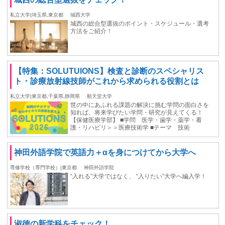
私立大学|埼玉県,東京都
城西大学
城西の総合型選抜のポイント・スケジュール・選考
方法をご紹介！
【特集：SOLUTUIONS】検査と診断のスペシャリス
ト・診療放射線技師がこれから求められる役割とは
私立大学|東京都,千葉県,静岡県
順天堂大学
世の中にあふれる課題の解決に挑む学問の面白さを
知れば、将来学びたい学問・研究が見えてくる！
【保健医療学部】 ■学問 医学・歯学・薬学・看
護・リハビリ＞＞医療技術学 ■テーマ 技術
神田外語学院で英語力＋αを身につけてから大学へ
専修学校（専門学校）|東京都
神田外語学院
“入れる”大学ではなく、 “入りたい”大学へ編入学！
淑徳の新学科をチェック！