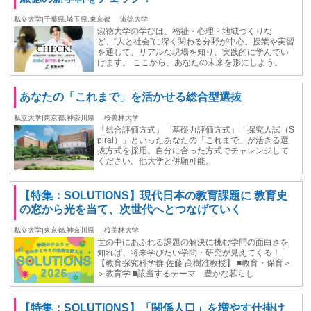
私立大学|千葉県,埼玉県,東京都
淑徳大学
淑徳大学の学びは、福祉・心理・地域づくりな
ど、“人と社会”に深く関わる分野が中心。授業や実習
を通して、リアルな現場を知り、実践的に学んでい
けます。 ここから、あなたの未来を形にしよう。
あなたの「これまで」を活かせる総合型選抜
私立大学|東京都,神奈川県
桜美林大学
「総合評価方式」「基礎力評価方式」「探究入試（S
piral）」といったあなたの「これまで」が活きる選
抜方式を採用。自分に合った方式でチャレンジして
ください。他大学と併願可能。
【特集：SOLUTIONS】現代日本の教育課題に 教育史
の窓から光を当て、次世代へとつなげていく
私立大学|東京都,神奈川県
桜美林大学
世の中にあふれる課題の解決に挑む学問の面白さを
知れば、将来学びたい学問・研究が見えてくる！
【教育探究科学群 佐藤 高樹准教授】 ■教育・保育＞
＞教育学 ■該当するテーマ 豊かな暮らし
【特集：SOLUTIONS】「関係人口」を増やす仕掛け