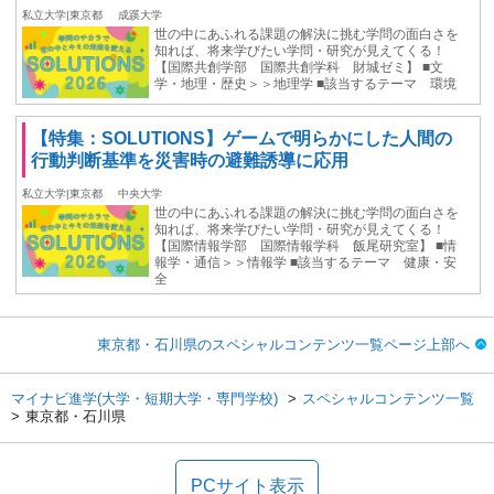
私立大学|東京都
成蹊大学
世の中にあふれる課題の解決に挑む学問の面白さを
知れば、将来学びたい学問・研究が見えてくる！
【国際共創学部 国際共創学科 財城ゼミ】 ■文
学・地理・歴史＞＞地理学 ■該当するテーマ 環境
【特集：SOLUTIONS】ゲームで明らかにした人間の
行動判断基準を災害時の避難誘導に応用
私立大学|東京都
中央大学
世の中にあふれる課題の解決に挑む学問の面白さを
知れば、将来学びたい学問・研究が見えてくる！
【国際情報学部 国際情報学科 飯尾研究室】 ■情
報学・通信＞＞情報学 ■該当するテーマ 健康・安
全
東京都・石川県のスペシャルコンテンツ一覧ページ上部へ
マイナビ進学(大学・短期大学・専門学校)
スペシャルコンテンツ一覧
東京都・石川県
PCサイト表示