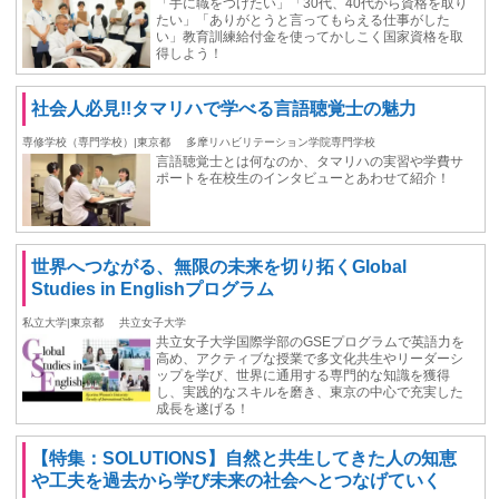
「手に職をつけたい」「30代、40代から資格を取り
たい」「ありがとうと言ってもらえる仕事がした
い」教育訓練給付金を使ってかしこく国家資格を取
得しよう！
社会人必見!!タマリハで学べる言語聴覚士の魅力
専修学校（専門学校）|東京都
多摩リハビリテーション学院専門学校
言語聴覚士とは何なのか、タマリハの実習や学費サ
ポートを在校生のインタビューとあわせて紹介！
世界へつながる、無限の未来を切り拓くGlobal
Studies in Englishプログラム
私立大学|東京都
共立女子大学
共立女子大学国際学部のGSEプログラムで英語力を
高め、アクティブな授業で多文化共生やリーダーシ
ップを学び、世界に通用する専門的な知識を獲得
し、実践的なスキルを磨き、東京の中心で充実した
成長を遂げる！
【特集：SOLUTIONS】自然と共生してきた人の知恵
や工夫を過去から学び未来の社会へとつなげていく