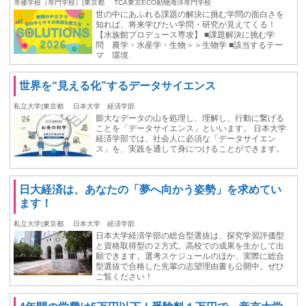
専修学校（専門学校）|東京都
TCA東京ECO動物海洋専門学校
世の中にあふれる課題の解決に挑む学問の面白さを
知れば、将来学びたい学問・研究が見えてくる！
【水族館プロデュース専攻】 ■課題解決に挑む学
問 農学・水産学・生物＞＞生物学 ■該当するテー
マ 環境
世界を“見える化”するデータサイエンス
私立大学|東京都
日本大学 経済学部
膨大なデータの山を処理し、理解し、行動に繋げる
ことを「データサイエンス」といいます。 日本大学
経済学部では、社会人に必須な「データサイエン
ス」を、実践を通して身につけることができます。
日大経済は、あなたの「夢へ向かう姿勢」を求めてい
ます！
私立大学|東京都
日本大学 経済学部
日本大学経済学部の総合型選抜は、探究学習評価型
と資格取得型の２方式。高校での成果を生かして出
願できます。選考スケジュールのほか、実際に総合
型選抜で合格した先輩の志望理由書も公開中。ぜひ
ご覧ください！