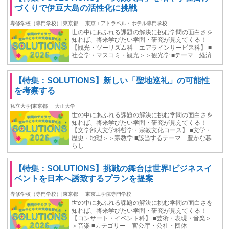
づくりで伊豆大島の活性化に挑戦
専修学校（専門学校）|東京都
東京エアトラベル・ホテル専門学校
世の中にあふれる課題の解決に挑む学問の面白さを
知れば、将来学びたい学問・研究が見えてくる！
【観光・ツーリズム科 エアラインサービス科】 ■
社会学・マスコミ・観光＞＞観光学 ■テーマ 経済
【特集：SOLUTIONS】新しい「聖地巡礼」の可能性
を考察する
私立大学|東京都
大正大学
世の中にあふれる課題の解決に挑む学問の面白さを
知れば、将来学びたい学問・研究が見えてくる！
【文学部人文学科哲学・宗教文化コース】 ■文学・
歴史・地理＞＞宗教学 ■該当するテーマ 豊かな暮
らし
【特集：SOLUTIONS】挑戦の舞台は世界!ビジネスイ
ベントを日本へ誘致するプランを提案
専修学校（専門学校）|東京都
東京工学院専門学校
世の中にあふれる課題の解決に挑む学問の面白さを
知れば、将来学びたい学問・研究が見えてくる！
【コンサート・イベント科】 ■芸術・表現・音楽＞
＞音楽 ■カテゴリー 官公庁・公社・団体