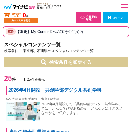
0
資料請求
カート
件
会員登録
ログイン
（無料）
カートの中を見る
【重要】My CareerIDへの移行のご案内
重要
スペシャルコンテンツ一覧
検索条件：
東京都、石川県のスペシャルコンテンツ一覧
検索条件を変更する
25
件
1-25件を表示
2026年4月開設 共創学部デジタル共創学科
私立大学|東京都,千葉県
帝京平成大学
2026年4月開設した「共創学部デジタル共創学科」
では、どんな学びがあるのか、どんな人にオススメ
なのかをご紹介します。
城西の総合型選抜をチェック！