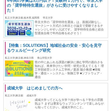
4年間の学費は5万円以下！受験料１万円で、帝京大学
の「奨学特待生選抜」がさらに受けやすくなりまし
た！
私立大学|東京都,栃木県,福岡県
帝京大学
帝京大学の「奨学特待生選抜」は、面接試験なし、
マークシート方式の３科目と小論文で受験できるチ
ャレンジしやすい入試です。 奨学特待生合格と総合
型選抜合格で年内合格をめざそう！
【特集：SOLUTIONS】地域社会の安全・安心を見守
るウェルビーイング研究
私立大学|東京都,神奈川県
青山学院大学
世の中にあふれる課題の解決に挑む学問の面白さを
知れば、将来学びたい学問・研究が見えてくる！ 理
工学部経営システム工学科／栗原 陽介教授 ■情報
学・通信＞＞システム・制御工学 ■ソフトウェア・
通信
成城大学 はじめましての方へ
私立大学|東京都
成城大学
成城大学ってどんな大学？何が学べる？学生の雰囲
気は？ まずは豊富なウェブコンテンツで楽しみなが
ら知ってください。成城大学のこと。