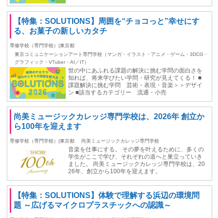
【特集：SOLUTIONS】周囲を“チョコっと”幸せにす
る、お菓子の新しいカタチ
専修学校（専門学校）|東京都
東京コミュニケーションアート専門学校（マンガ・イラスト・アニメ・ゲーム・3DCG・
グラフィック・VTuber・AI／IT）
世の中にあふれる課題の解決に挑む学問の面白さを
知れば、将来学びたい学問・研究が見えてくる！ ■
課題解決に挑む学問 芸術・表現・音楽＞＞デザイ
ン ■該当するカテゴリー 流通・小売
尚美ミュージックカレッジ専門学校は、2026年 創立か
ら100年を迎えます
専修学校（専門学校）|東京都
尚美ミュージックカレッジ専門学校
音楽を仕事にする。 その夢を叶えるために、多くの
学生がここで学び、それぞれの道へと巣立っていき
ました。 尚美ミュージックカレッジ専門学校は、20
26年、創立から100年を迎えます。
【特集：SOLUTIONS】体験で理解する浜辺の環境問
題 ～広げるマイクロプラスチックへの認識～