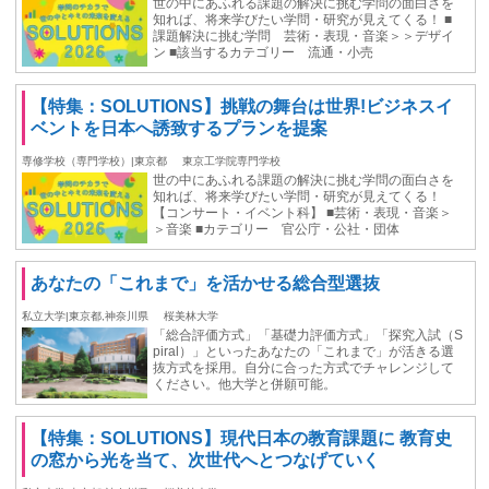
世の中にあふれる課題の解決に挑む学問の面白さを
知れば、将来学びたい学問・研究が見えてくる！ ■
課題解決に挑む学問 芸術・表現・音楽＞＞デザイ
ン ■該当するカテゴリー 流通・小売
【特集：SOLUTIONS】挑戦の舞台は世界!ビジネスイ
ベントを日本へ誘致するプランを提案
専修学校（専門学校）|東京都
東京工学院専門学校
世の中にあふれる課題の解決に挑む学問の面白さを
知れば、将来学びたい学問・研究が見えてくる！
【コンサート・イベント科】 ■芸術・表現・音楽＞
＞音楽 ■カテゴリー 官公庁・公社・団体
あなたの「これまで」を活かせる総合型選抜
私立大学|東京都,神奈川県
桜美林大学
「総合評価方式」「基礎力評価方式」「探究入試（S
piral）」といったあなたの「これまで」が活きる選
抜方式を採用。自分に合った方式でチャレンジして
ください。他大学と併願可能。
【特集：SOLUTIONS】現代日本の教育課題に 教育史
の窓から光を当て、次世代へとつなげていく