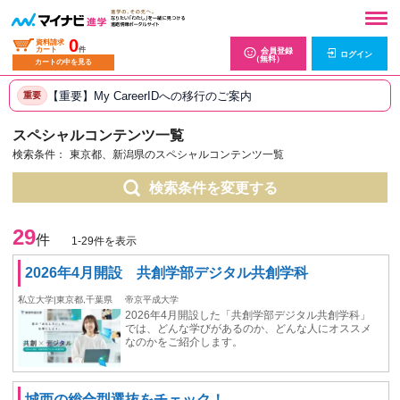
0
資料請求
カート
件
会員登録
ログイン
（無料）
カートの中を見る
【重要】My CareerIDへの移行のご案内
重要
スペシャルコンテンツ一覧
検索条件：
東京都、新潟県のスペシャルコンテンツ一覧
検索条件を変更する
29
件
1-29件を表示
2026年4月開設 共創学部デジタル共創学科
私立大学|東京都,千葉県
帝京平成大学
2026年4月開設した「共創学部デジタル共創学科」
では、どんな学びがあるのか、どんな人にオススメ
なのかをご紹介します。
城西の総合型選抜をチェック！