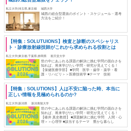
私立大学|埼玉県,東京都
城西大学
城西の総合型選抜のポイント・スケジュール・選考
方法をご紹介！
【特集：SOLUTUIONS】検査と診断のスペシャリス
ト・診療放射線技師がこれから求められる役割とは
私立大学|東京都,千葉県,静岡県
順天堂大学
世の中にあふれる課題の解決に挑む学問の面白さを
知れば、将来学びたい学問・研究が見えてくる！
【保健医療学部】 ■学問 医学・歯学・薬学・看
護・リハビリ＞＞医療技術学 ■テーマ 技術
【特集：SOLUTIONS】⼈は不安に陥った時、本当に
正しい情報を⾒極められるのか?
私立大学|新潟県
新潟青陵大学
世の中にあふれる課題の解決に挑む学問の面白さを
知れば、将来学びたい学問・研究が見えてくる！
【碓井 真史教授】 ■課題解決に挑む学問 人間・心
理＞＞心理学 ■該当するテーマ 豊かな暮らし