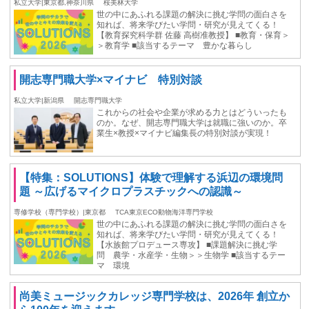
私立大学|東京都,神奈川県
桜美林大学
世の中にあふれる課題の解決に挑む学問の面白さを
知れば、将来学びたい学問・研究が見えてくる！
【教育探究科学群 佐藤 高樹准教授】 ■教育・保育＞
＞教育学 ■該当するテーマ 豊かな暮らし
開志専門職大学×マイナビ 特別対談
私立大学|新潟県
開志専門職大学
これからの社会や企業が求める力とはどういったも
のか。なぜ、開志専門職大学は就職に強いのか。卒
業生×教授×マイナビ編集長の特別対談が実現！
【特集：SOLUTIONS】体験で理解する浜辺の環境問
題 ～広げるマイクロプラスチックへの認識～
専修学校（専門学校）|東京都
TCA東京ECO動物海洋専門学校
世の中にあふれる課題の解決に挑む学問の面白さを
知れば、将来学びたい学問・研究が見えてくる！
【水族館プロデュース専攻】 ■課題解決に挑む学
問 農学・水産学・生物＞＞生物学 ■該当するテー
マ 環境
尚美ミュージックカレッジ専門学校は、2026年 創立か