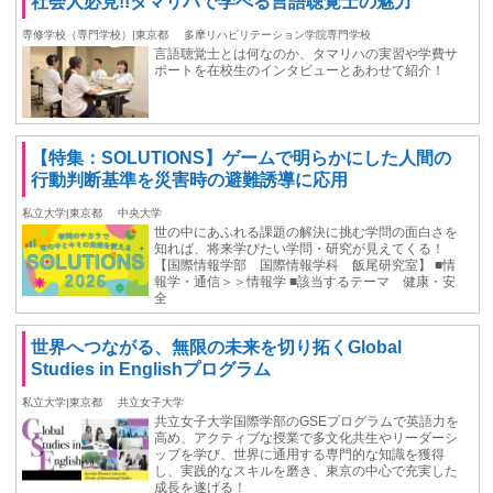
社会人必見!!タマリハで学べる言語聴覚士の魅力
専修学校（専門学校）|東京都
多摩リハビリテーション学院専門学校
言語聴覚士とは何なのか、タマリハの実習や学費サ
ポートを在校生のインタビューとあわせて紹介！
【特集：SOLUTIONS】ゲームで明らかにした人間の
行動判断基準を災害時の避難誘導に応用
私立大学|東京都
中央大学
世の中にあふれる課題の解決に挑む学問の面白さを
知れば、将来学びたい学問・研究が見えてくる！
【国際情報学部 国際情報学科 飯尾研究室】 ■情
報学・通信＞＞情報学 ■該当するテーマ 健康・安
全
世界へつながる、無限の未来を切り拓くGlobal
Studies in Englishプログラム
私立大学|東京都
共立女子大学
共立女子大学国際学部のGSEプログラムで英語力を
高め、アクティブな授業で多文化共生やリーダーシ
ップを学び、世界に通用する専門的な知識を獲得
し、実践的なスキルを磨き、東京の中心で充実した
成長を遂げる！