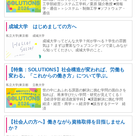
工学部経営システム工学科／栗原 陽介教授 ■情報
学・通信＞＞システム・制御工学 ■ソフトウェア・
通信
成城大学 はじめましての方へ
私立大学|東京都
成城大学
成城大学ってどんな大学？何が学べる？学生の雰囲
気は？ まずは豊富なウェブコンテンツで楽しみなが
ら知ってください。成城大学のこと。
【特集：SOLUTIONS】社会構造が変われば、労働も
変わる。「これからの働き方」について学ぶ。
私立大学|東京都
立教大学
世の中にあふれる課題の解決に挑む学問の面白さを
知れば、将来学びたい学問・研究が見えてくる！
【経済学部 経済政策学科】 ■課題解決に挑む学問
経済・経営・商学＞＞経済学 ■該当するテーマ 経
済
【社会人の方へ】働きながら資格取得を目指しません
か？