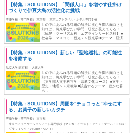
【特集：SOLUTIONS】「関係人口」を増やす仕掛け
づくりで伊豆大島の活性化に挑戦
専修学校（専門学校）|東京都
東京エアトラベル・ホテル専門学校
世の中にあふれる課題の解決に挑む学問の面白さを
知れば、将来学びたい学問・研究が見えてくる！
【観光・ツーリズム科 エアラインサービス科】 ■
社会学・マスコミ・観光＞＞観光学 ■テーマ 経済
【特集：SOLUTIONS】新しい「聖地巡礼」の可能性
を考察する
私立大学|東京都
大正大学
世の中にあふれる課題の解決に挑む学問の面白さを
知れば、将来学びたい学問・研究が見えてくる！
【文学部人文学科哲学・宗教文化コース】 ■文学・
歴史・地理＞＞宗教学 ■該当するテーマ 豊かな暮
らし
【特集：SOLUTIONS】周囲を“チョコっと”幸せにす
る、お菓子の新しいカタチ
専修学校（専門学校）|東京都
東京コミュニケーションアート専門学校（マンガ・イラスト・アニメ・ゲーム・3DCG・
グラフィック・VTuber・AI／IT）