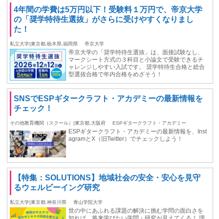
4年間の学費は5万円以下！受験料１万円で、帝京大学
の「奨学特待生選抜」がさらに受けやすくなりまし
た！
私立大学|東京都,栃木県,福岡県
帝京大学
帝京大学の「奨学特待生選抜」は、面接試験なし、
マークシート方式の３科目と小論文で受験できるチ
ャレンジしやすい入試です。 奨学特待生合格と総合
型選抜合格で年内合格をめざそう！
SNSでESPギタークラフト・アカデミーの最新情報を
チェック！
その他教育機関（スクール）|東京都,大阪府
ESPギタークラフト・アカデミー
ESPギタークラフト・アカデミーの最新情報を、Inst
agramとX（旧Twitter）でチェックしよう！
【特集：SOLUTIONS】地域社会の安全・安心を見守
るウェルビーイング研究
私立大学|東京都,神奈川県
青山学院大学
世の中にあふれる課題の解決に挑む学問の面白さを
知れば、将来学びたい学問・研究が見えてくる！ 理