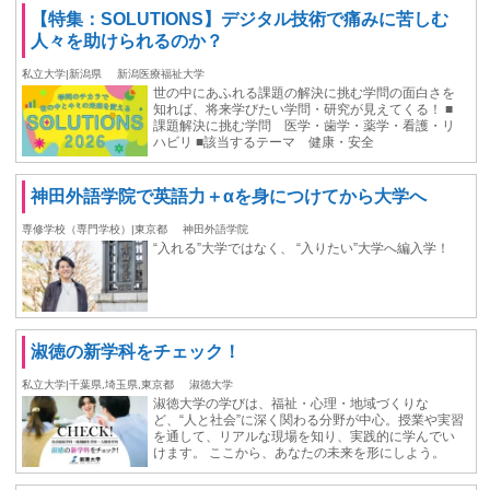
【特集：SOLUTIONS】デジタル技術で痛みに苦しむ
人々を助けられるのか？
私立大学|新潟県
新潟医療福祉大学
世の中にあふれる課題の解決に挑む学問の面白さを
知れば、将来学びたい学問・研究が見えてくる！ ■
課題解決に挑む学問 医学・歯学・薬学・看護・リ
ハビリ ■該当するテーマ 健康・安全
神田外語学院で英語力＋αを身につけてから大学へ
専修学校（専門学校）|東京都
神田外語学院
“入れる”大学ではなく、 “入りたい”大学へ編入学！
淑徳の新学科をチェック！
私立大学|千葉県,埼玉県,東京都
淑徳大学
淑徳大学の学びは、福祉・心理・地域づくりな
ど、“人と社会”に深く関わる分野が中心。授業や実習
を通して、リアルな現場を知り、実践的に学んでい
けます。 ここから、あなたの未来を形にしよう。