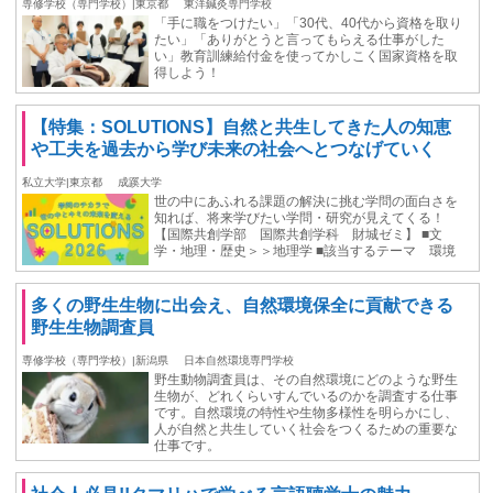
専修学校（専門学校）|東京都
東洋鍼灸専門学校
「手に職をつけたい」「30代、40代から資格を取り
たい」「ありがとうと言ってもらえる仕事がした
い」教育訓練給付金を使ってかしこく国家資格を取
得しよう！
【特集：SOLUTIONS】自然と共生してきた人の知恵
や工夫を過去から学び未来の社会へとつなげていく
私立大学|東京都
成蹊大学
世の中にあふれる課題の解決に挑む学問の面白さを
知れば、将来学びたい学問・研究が見えてくる！
【国際共創学部 国際共創学科 財城ゼミ】 ■文
学・地理・歴史＞＞地理学 ■該当するテーマ 環境
多くの野生生物に出会え、自然環境保全に貢献できる
野生生物調査員
専修学校（専門学校）|新潟県
日本自然環境専門学校
野生動物調査員は、その自然環境にどのような野生
生物が、どれくらいすんでいるのかを調査する仕事
です。自然環境の特性や生物多様性を明らかにし、
⼈が⾃然と共⽣していく社会をつくるための重要な
仕事です。