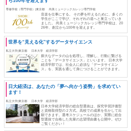
ら100年を迎えます
専修学校（専門学校）|東京都
尚美ミュージックカレッジ専門学校
音楽を仕事にする。 その夢を叶えるために、多くの
学生がここで学び、それぞれの道へと巣立っていき
ました。 尚美ミュージックカレッジ専門学校は、20
26年、創立から100年を迎えます。
世界を“見える化”するデータサイエンス
私立大学|東京都
日本大学 経済学部
膨大なデータの山を処理し、理解し、行動に繋げる
ことを「データサイエンス」といいます。 日本大学
経済学部では、社会人に必須な「データサイエン
ス」を、実践を通して身につけることができます。
日大経済は、あなたの「夢へ向かう姿勢」を求めてい
ます！
私立大学|東京都
日本大学 経済学部
日本大学経済学部の総合型選抜は、探究学習評価型
と資格取得型の２方式。高校での成果を生かして出
願できます。選考スケジュールのほか、実際に総合
型選抜で合格した先輩の志望理由書も公開中。ぜひ
ご覧ください！