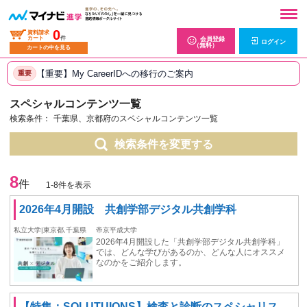
0
資料請求
カート
件
会員登録
ログイン
（無料）
カートの中を見る
【重要】My CareerIDへの移行のご案内
重要
スペシャルコンテンツ一覧
検索条件：
千葉県、京都府のスペシャルコンテンツ一覧
検索条件を変更する
8
件
1-8件を表示
2026年4月開設 共創学部デジタル共創学科
私立大学|東京都,千葉県
帝京平成大学
2026年4月開設した「共創学部デジタル共創学科」
では、どんな学びがあるのか、どんな人にオススメ
なのかをご紹介します。
【特集：SOLUTUIONS】検査と診断のスペシャリス