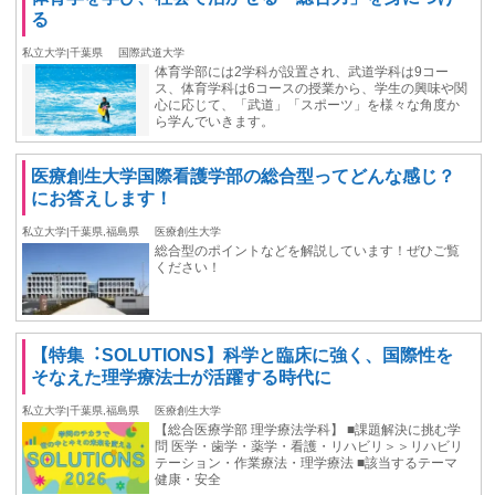
る
私立大学|千葉県
国際武道大学
体育学部には2学科が設置され、武道学科は9コー
ス、体育学科は6コースの授業から、学生の興味や関
心に応じて、「武道」「スポーツ」を様々な角度か
ら学んでいきます。
医療創生大学国際看護学部の総合型ってどんな感じ？
にお答えします！
私立大学|千葉県,福島県
医療創生大学
総合型のポイントなどを解説しています！ぜひご覧
ください！
【特集︓SOLUTIONS】科学と臨床に強く、国際性を
そなえた理学療法士が活躍する時代に
私立大学|千葉県,福島県
医療創生大学
【総合医療学部 理学療法学科】 ■課題解決に挑む学
問 医学・歯学・薬学・看護・リハビリ＞＞リハビリ
テーション・作業療法・理学療法 ■該当するテーマ
健康・安全