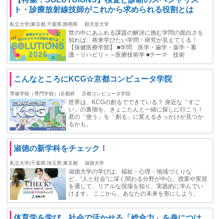
ト・診療放射線技師がこれから求められる役割とは
私立大学|東京都,千葉県,静岡県
順天堂大学
世の中にあふれる課題の解決に挑む学問の面白さを
知れば、将来学びたい学問・研究が見えてくる！
【保健医療学部】 ■学問 医学・歯学・薬学・看
護・リハビリ＞＞医療技術学 ■テーマ 技術
こんなところにKCG☆京都コンピュータ学院
専修学校（専門学校）|京都府
京都コンピュータ学院
世界は、KCGの創るでできている？ 身近な「すご
い」の裏側を、きょこたんと一緒に探しに行こう！
君の「使う」を「創る」に変えるきっかけが見つか
るかも。
淑徳の新学科をチェック！
私立大学|千葉県,埼玉県,東京都
淑徳大学
淑徳大学の学びは、福祉・心理・地域づくりな
ど、“人と社会”に深く関わる分野が中心。授業や実習
を通して、リアルな現場を知り、実践的に学んでい
けます。 ここから、あなたの未来を形にしよう。
体育学を学び、社会で活かせる「総合力」を身につけ