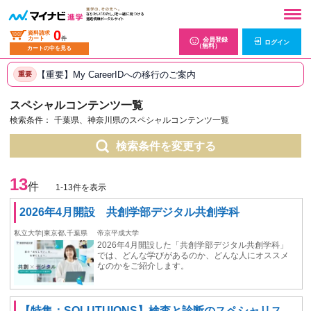
0
資料請求
カート
件
会員登録
ログイン
（無料）
カートの中を見る
【重要】My CareerIDへの移行のご案内
重要
スペシャルコンテンツ一覧
検索条件：
千葉県、神奈川県のスペシャルコンテンツ一覧
検索条件を変更する
13
件
1-13件を表示
2026年4月開設 共創学部デジタル共創学科
私立大学|東京都,千葉県
帝京平成大学
2026年4月開設した「共創学部デジタル共創学科」
では、どんな学びがあるのか、どんな人にオススメ
なのかをご紹介します。
【特集：SOLUTUIONS】検査と診断のスペシャリス