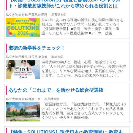
ト・診療放射線技師がこれから求められる役割とは
私立大学|東京都,千葉県,静岡県
順天堂大学
世の中にあふれる課題の解決に挑む学問の面白さを
知れば、将来学びたい学問・研究が見えてくる！
【保健医療学部】 ■学問 医学・歯学・薬学・看
護・リハビリ＞＞医療技術学 ■テーマ 技術
淑徳の新学科をチェック！
私立大学|千葉県,埼玉県,東京都
淑徳大学
淑徳大学の学びは、福祉・心理・地域づくりな
ど、“人と社会”に深く関わる分野が中心。授業や実習
を通して、リアルな現場を知り、実践的に学んでい
けます。 ここから、あなたの未来を形にしよう。
あなたの「これまで」を活かせる総合型選抜
私立大学|東京都,神奈川県
桜美林大学
「総合評価方式」「基礎力評価方式」「探究入試（S
piral）」といったあなたの「これまで」が活きる選
抜方式を採用。自分に合った方式でチャレンジして
ください。他大学と併願可能。
【特集：SOLUTIONS】現代日本の教育課題に 教育史