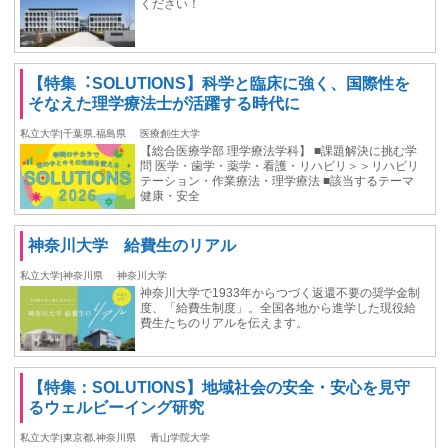
ください！
【特集︓SOLUTIONS】科学と臨床に強く、国際性を
そなえた理学療法士が活躍する時代に
私立大学|千葉県,福島県
医療創生大学
【総合医療学部 理学療法学科】 ■課題解決に挑む学
問 医学・歯学・薬学・看護・リハビリ＞＞リハビリ
テーション・作業療法・理学療法 ■該当するテーマ
健康・安全
神奈川大学 給費生のリアル
私立大学|神奈川県
神奈川大学
神奈川大学で1933年からつづく返還不要の奨学金制
度、「給費生制度」。全国各地から進学した現役給
費生たちのリアルを伝えます。
【特集：SOLUTIONS】地域社会の安全・安心を見守
るウェルビーイング研究
私立大学|東京都,神奈川県
青山学院大学