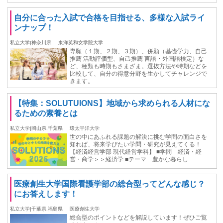
自分に合った入試で合格を目指せる、多様な入試ライ
ンナップ！
私立大学|神奈川県
東洋英和女学院大学
専願（１期、２期、３期）、併願（基礎学力、自己
推薦 活動評価型、自己推薦 言語・外国語検定）な
ど、種類も時期もさまざま。選抜方法や時期などを
比較して、自分の得意分野を生かしてチャレンジで
きます。
【特集：SOLUTUIONS】地域から求められる人材にな
るための素養とは
私立大学|岡山県,千葉県
環太平洋大学
世の中にあふれる課題の解決に挑む学問の面白さを
知れば、将来学びたい学問・研究が見えてくる！
【経済経営学部 現代経営学科】 ■学問 経済・経
営・商学＞＞経済学 ■テーマ 豊かな暮らし
医療創生大学国際看護学部の総合型ってどんな感じ？
にお答えします！
私立大学|千葉県,福島県
医療創生大学
総合型のポイントなどを解説しています！ぜひご覧