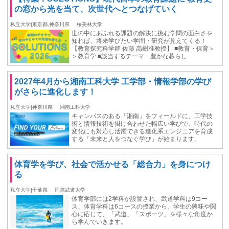
の窓から光を当て、次世代へとつなげていく
私立大学|東京都,神奈川県
桜美林大学
世の中にあふれる課題の解決に挑む学問の面白さを
知れば、将来学びたい学問・研究が見えてくる！
【教育探究科学群 佐藤 高樹准教授】 ■教育・保育＞
＞教育学 ■該当するテーマ 豊かな暮らし
2027年4月から湘南工科大学 工学部・情報学部の学び
がさらに進化します！
私立大学|神奈川県
湘南工科大学
キャンパスのある「湘南」をフィールドに、工学技
術と情報技術を掛け合わせた幅広い学びで、時代の
変化にも対応し活躍できる進化系エンジニアを育成
する「未来と人をつなぐ学び」が始まります。
体育学を学び、社会で活かせる「総合力」を身につけ
る
私立大学|千葉県
国際武道大学
体育学部には2学科が設置され、武道学科は9コー
ス、体育学科は6コースの授業から、学生の興味や関
心に応じて、「武道」「スポーツ」を様々な角度か
ら学んでいきます。