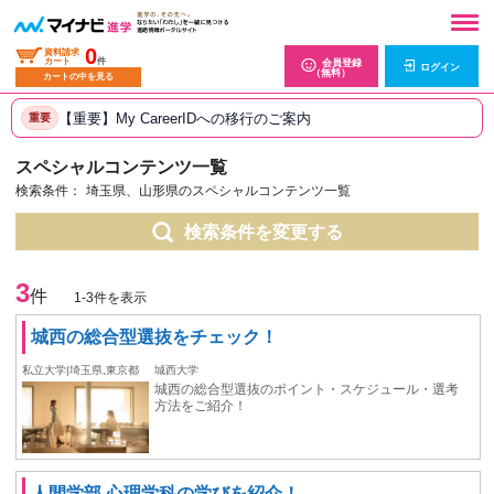
0
資料請求
カート
件
会員登録
ログイン
（無料）
カートの中を見る
【重要】My CareerIDへの移行のご案内
重要
スペシャルコンテンツ一覧
検索条件：
埼玉県、山形県のスペシャルコンテンツ一覧
検索条件を変更する
3
件
1-3件を表示
城西の総合型選抜をチェック！
私立大学|埼玉県,東京都
城西大学
城西の総合型選抜のポイント・スケジュール・選考
方法をご紹介！
人間学部 心理学科の学びを紹介！